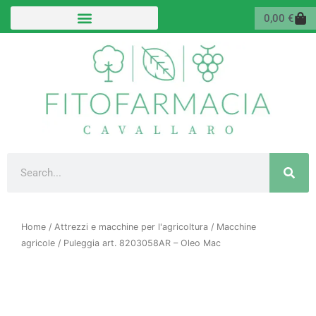
Vai
Carr
0,00
€
al
contenuto
Cerca
Home
/
Attrezzi e macchine per l'agricoltura
/
Macchine
agricole
/ Puleggia art. 8203058AR – Oleo Mac