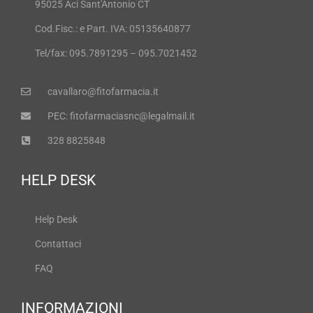
95025 Aci Sant'Antonio CT
Cod.Fisc.: e Part. IVA: 05135640877
Tel/fax: 095.7891295 – 095.7021452
cavallaro@fitofarmacia.it
PEC: fitofarmaciasnc@legalmail.it
328 8825848
HELP DESK
Help Desk
Contattaci
FAQ
INFORMAZIONI