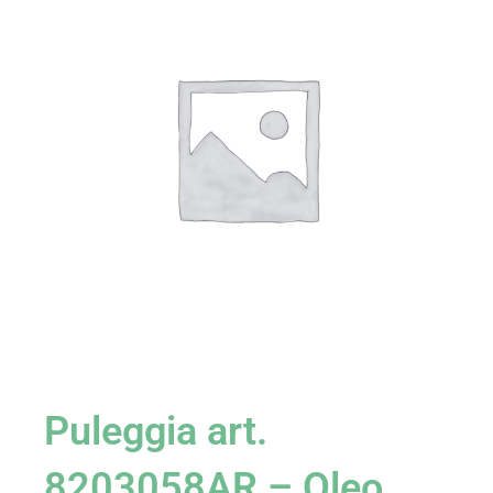
Puleggia art.
8203058AR – Oleo