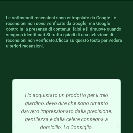
Le sottostanti recensioni sono estrapolate da Google.Le
recensioni non sono verificate da Google, ma Google
controlla la presenza di contenuti falsi e li rimuove quando
vengono identificati.Si tratta quindi di una selezione di
recensioni non verificate.Clicca su questo testo per vedere
ulteriori recensioni.
Ho acquistato un prodotto per il mio
giardino, devo dire che sono rimasto
davvero impressionato dalla precisione,
gentilezza e dalla celere consegna a
domicilio. Lo Consiglio.