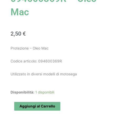
Mac
2,50
€
Protezione – Oleo Mac
Codice articolo: 094600369R
Utilizzato in diversi modelli di motosega
Protezione
Disponibilità:
1 disponibili
art.
094600369R
Aggiungi al Carrello
-