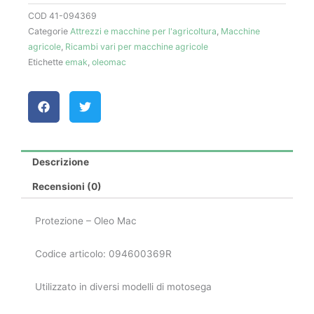
Oleo
COD
41-094369
Mac
Categorie
Attrezzi e macchine per l'agricoltura
,
Macchine
quantità
agricole
,
Ricambi vari per macchine agricole
Etichette
emak
,
oleomac
Descrizione
Recensioni (0)
Protezione – Oleo Mac
Codice articolo: 094600369R
Utilizzato in diversi modelli di motosega