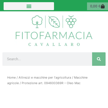
Vai
Carr
0,00
€
al
contenuto
Cerca
Home
/
Attrezzi e macchine per l'agricoltura
/
Macchine
agricole
/ Protezione art. 094600369R – Oleo Mac