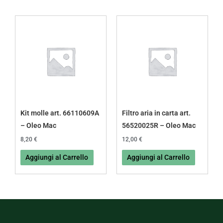
Kit molle art. 66110609A
Filtro aria in carta art.
– Oleo Mac
56520025R – Oleo Mac
8,20
€
12,00
€
Aggiungi al Carrello
Aggiungi al Carrello