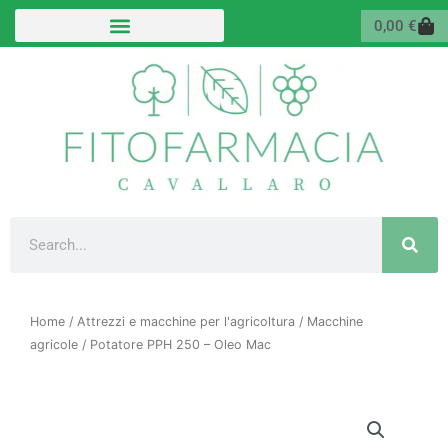
Vai
Carr
0,00
€
al
contenuto
Cerca
Home
/
Attrezzi e macchine per l'agricoltura
/
Macchine
agricole
/ Potatore PPH 250 – Oleo Mac