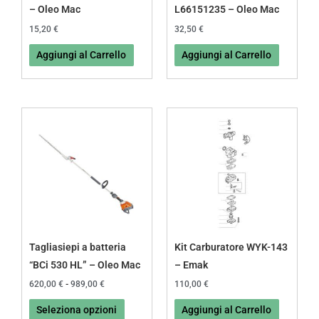
– Oleo Mac
L66151235 – Oleo Mac
15,20
€
32,50
€
Aggiungi al Carrello
Aggiungi al Carrello
Fascia
Questo
di
prodotto
prezzo:
da
ha
620,00 €
più
a
989,00 €
varianti.
Le
opzioni
possono
Tagliasiepi a batteria
Kit Carburatore WYK-143
essere
“BCi 530 HL” – Oleo Mac
– Emak
scelte
620,00
€
-
989,00
€
110,00
€
nella
Seleziona opzioni
Aggiungi al Carrello
pagina