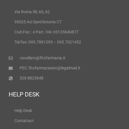
Via Roma 58, 60, 62
95025 Aci Sant'Antonio CT
Cod.Fisc.: e Part. IVA: 05135640877
Tel/fax: 095.7891295 – 095.7021452
cavallaro@fitofarmacia.it
PEC: fitofarmaciasnc@legalmail.it
328 8825848
HELP DESK
Help Desk
Contattaci