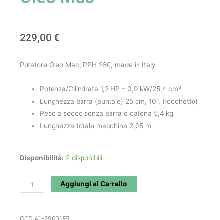
229,00
€
Potatore Oleo Mac, PPH 250, made in Italy
Potenza/Cilindrata 1,2 HP – 0,9 kW/25,4 cm³
Lunghezza barra (puntale) 25 cm, 10”, (rocchetto)
Peso a secco senza barra e catena 5,4 kg
Lunghezza totale macchina 2,05 m
Potatore
Disponibilità:
2 disponibili
PPH
250
Aggiungi al Carrello
-
Oleo
COD
41-29001E5
Mac