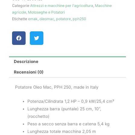
Categorie
Attrezzi e macchine per l'agricoltura
,
Macchine
quantità
agricole
,
Motoseghe e Potatori
Etichette
emak
,
oleomac
,
potatore
,
pph250
Descrizione
Recensioni (0)
Potatore Oleo Mac, PPH 250, made in Italy
Potenza/Cilindrata 1,2 HP – 0,9 kW/25,4 cm³
Lunghezza barra (puntale) 25 cm, 10”,
(rocchetto)
Peso a secco senza barra e catena 5,4 kg
Lunghezza totale macchina 2,05 m