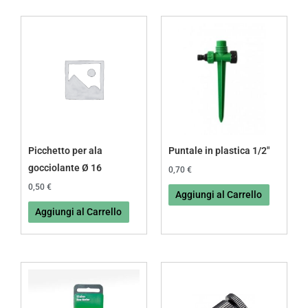
Picchetto per ala
Puntale in plastica 1/2″
gocciolante Ø 16
0,70
€
0,50
€
Aggiungi al Carrello
Aggiungi al Carrello