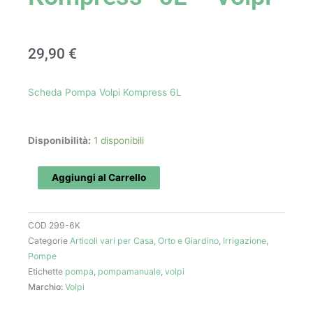
29,90
€
Scheda Pompa Volpi Kompress 6L
Pompa
Disponibilità:
1 disponibili
"V.black
Kompress"
Aggiungi al Carrello
6L
-
COD
299-6K
Volpi
Categorie
Articoli vari per Casa, Orto e Giardino
,
Irrigazione
,
quantità
Pompe
Etichette
pompa
,
pompamanuale
,
volpi
Marchio:
Volpi