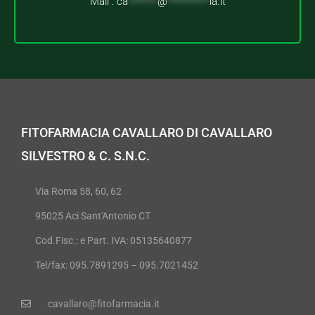
Mail :
ca
*******
@
**********
ia.it
FITOFARMACIA CAVALLARO DI CAVALLARO
SILVESTRO & C. S.N.C.
Via Roma 58, 60, 62
95025 Aci Sant'Antonio CT
Cod.Fisc.: e Part. IVA: 05135640877
Tel/fax: 095.7891295 – 095.7021452
cavallaro@fitofarmacia.it