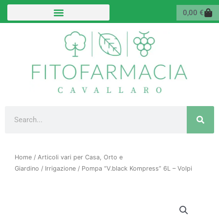
Vai
Carr
0,00
€
al
contenuto
Cerca
Home
/
Articoli vari per Casa, Orto e
Giardino
/
Irrigazione
/ Pompa “V.black Kompress” 6L – Volpi