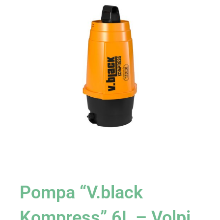
Pompa “V.black
Kompress” 6L – Volpi