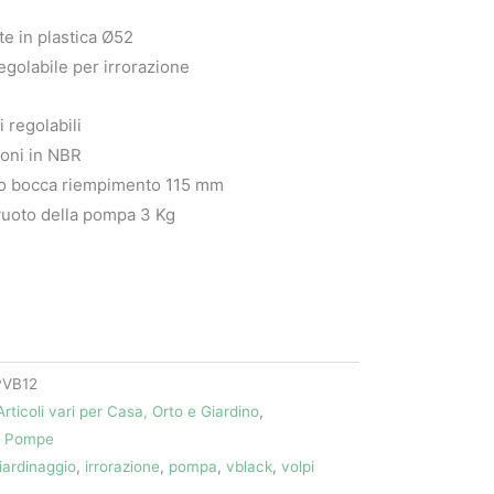
e in plastica Ø52
egolabile per irrorazione
i regolabili
ioni in NBR
o bocca riempimento 115 mm
vuoto della pompa 3 Kg
PVB12
Articoli vari per Casa, Orto e Giardino
,
,
Pompe
iardinaggio
,
irrorazione
,
pompa
,
vblack
,
volpi