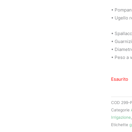
• Pompant
• Ugello r
• Spallacc
• Guarniz
• Diametr
• Peso a 
Esaurito
COD
299-
Categorie
Irrigazione
Etichette
g