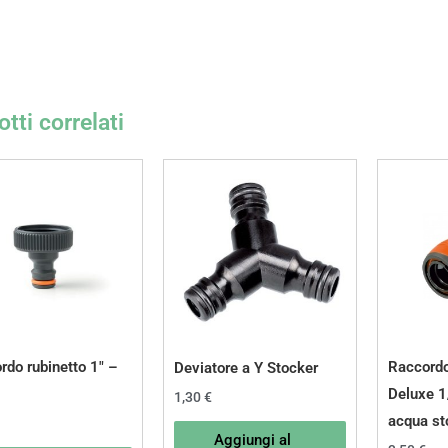
tti correlati
rdo rubinetto 1″ –
Raccord
Deviatore a Y Stocker
Deluxe 1
1,30
€
acqua st
Aggiungi al