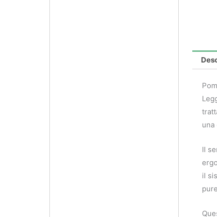
Desc
Pomp
Legg
trat
una 
Il s
ergo
il s
pure
Ques