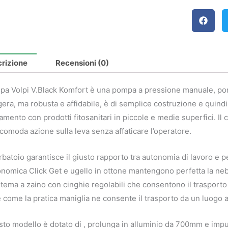
rizione
Recensioni (0)
a Volpi V.Black Komfort è una pompa a pressione manuale, portata
era, ma robusta e affidabile, è di semplice costruzione e quindi 
tamento con prodotti fitosanitari in piccole e medie superfici. I
comoda azione sulla leva senza affaticare l’operatore.
erbatoio garantisce il giusto rapporto tra autonomia di lavoro e 
nomica Click Get e ugello in ottone mantengono perfetta la ne
istema a zaino con cinghie regolabili che consentono il trasporto 
 come la pratica maniglia ne consente il trasporto da un luogo all
to modello è dotato di , prolunga in alluminio da 700mm e impug