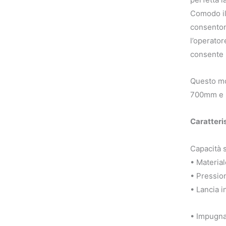
Comodo il 
consentono
l’operator
consente i
Questo mod
700mm e i
Caratteri
Capacità s
• Material
• Pression
• Lancia 
• Impugnat