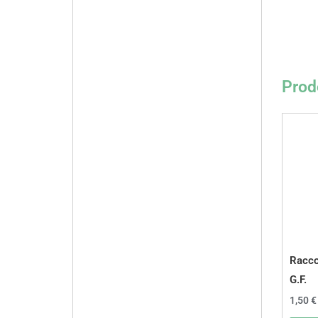
Prodo
Racco
G.F.
1,50
€