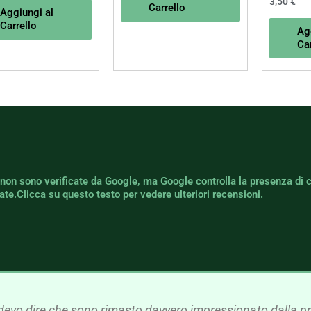
3,50
€
Carrello
Aggiungi al
Carrello
Ag
Car
 non sono verificate da Google, ma Google controlla la presenza di 
icate.Clicca su questo testo per vedere ulteriori recensioni.
devo dire che sono rimasto davvero impressionato dalla pre