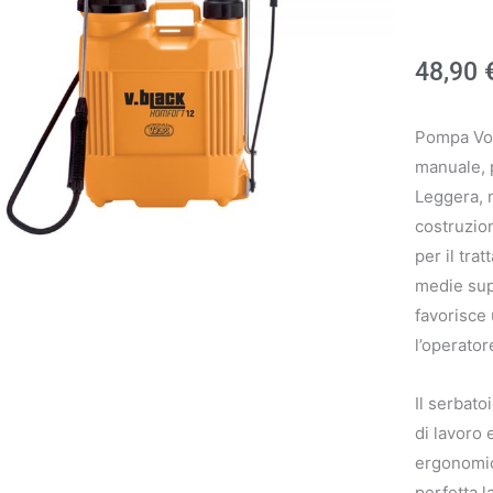
48,90
Pompa Vol
manuale, po
Leggera, m
costruzion
per il tra
medie supe
favorisce 
l’operator
Il serbato
di lavoro 
ergonomic
perfetta l