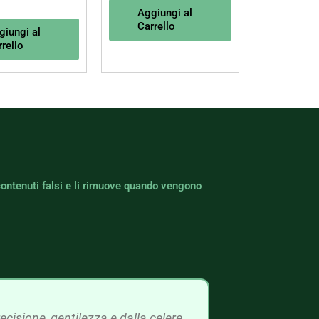
Aggiungi al
Carrello
giungi al
rello
contenuti falsi e li rimuove quando vengono
cisione, gentilezza e dalla celere