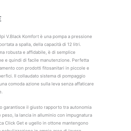
€
pi V.Black Komfort è una pompa a pressione
rtata a spalla, della capacità di 12 litri.
a robusta e affidabile, è di semplice
e e quindi di facile manutenzione. Perfetta
ttamento con prodotti fitosanitari in piccole e
rfici. Il collaudato sistema di pompaggio
una comoda azione sulla leva senza affaticare
e.
io garantisce il giusto rapporto tra autonomia
e peso, la lancia in alluminio con impugnatura
a Click Get e ugello in ottone mantengono
a nebulizzazione in ampie aree di lavoro.