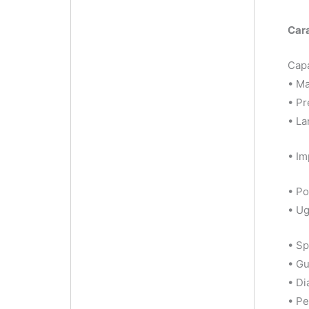
Cara
Capa
• Ma
• Pr
• La
• Im
• Po
• Ug
• Sp
• Gu
• D
• Pe