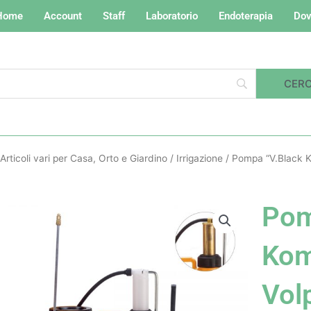
Home
Account
Staff
Laboratorio
Endoterapia
Dov
Articoli vari per Casa, Orto e Giardino
/
Irrigazione
/ Pompa “V.Black Ko
Pom
Kom
Vol