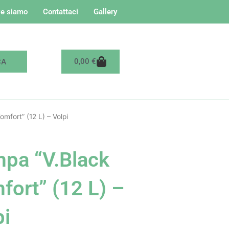
e siamo
Contattaci
Gallery
Carrello
0,00
€
mfort” (12 L) – Volpi
pa “V.Black
fort” (12 L) –
pi