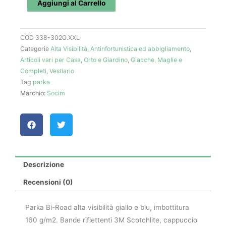
Road
Aggiungi al Carrello
giallo
(XXL)
COD
338-302G.XXL
quantità
Categorie
Alta Visibilità
,
Antinfortunistica ed abbigliamento
,
Articoli vari per Casa, Orto e Giardino
,
Giacche, Maglie e
Completi
,
Vestiario
Tag
parka
Marchio:
Socim
Descrizione
Recensioni (0)
Parka Bi-Road alta visibilità giallo e blu, imbottitura
160 g/m2. Bande riflettenti 3M Scotchlite, cappuccio