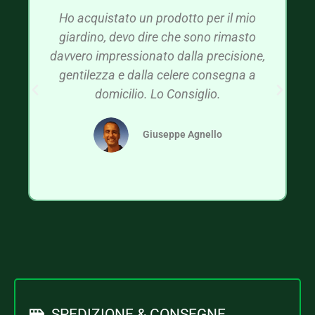
Ho acquistato un prodotto per il mio
giardino, devo dire che sono rimasto
davvero impressionato dalla precisione,
gentilezza e dalla celere consegna a
domicilio. Lo Consiglio.
Giuseppe Agnello
SPEDIZIONE & CONSEGNE