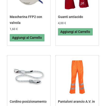
Mascherina FFP2 con
Guanti antiacido
valvola
4,00
€
1,60
€
Aggiungi al Carrello
Aggiungi al Carrello
Questo
prodotto
ha
più
varianti.
Le
opzioni
possono
Cordino posizionamento
Pantaloni arancio A.V. in
essere