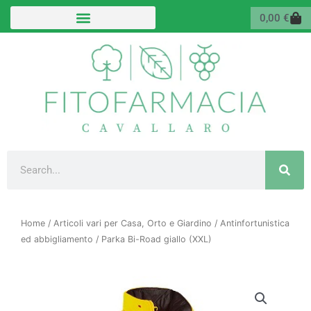
Vai
Carr
0,00
€
al
contenuto
Cerca
Home
/
Articoli vari per Casa, Orto e Giardino
/
Antinfortunistica
ed abbigliamento
/ Parka Bi-Road giallo (XXL)