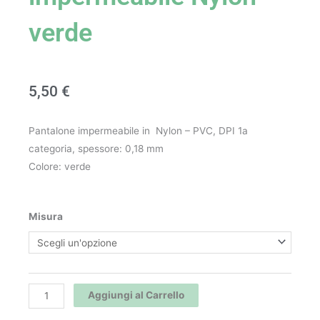
verde
5,50
€
Pantalone impermeabile in Nylon – PVC, DPI 1a
categoria, spessore: 0,18 mm
Colore: verde
Pantalone
Misura
impermeabile
Nylon
verde
quantità
Aggiungi al Carrello