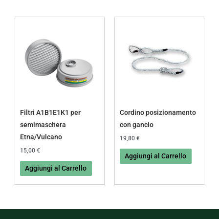
Filtri A1B1E1K1 per
Cordino posizionamento
semimaschera
con gancio
Etna/Vulcano
19,80
€
15,00
€
Aggiungi al Carrello
Aggiungi al Carrello