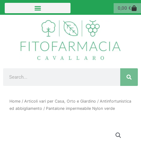
Vai
Carr
0,00
€
al
contenuto
Cerca
Home
/
Articoli vari per Casa, Orto e Giardino
/
Antinfortunistica
ed abbigliamento
/ Pantalone impermeabile Nylon verde