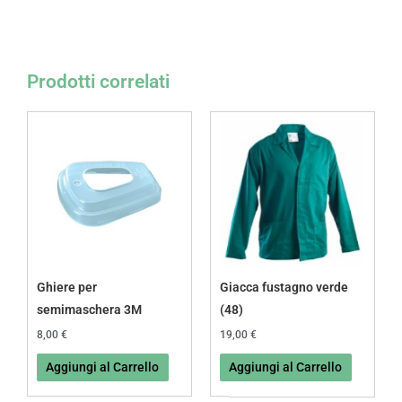
Prodotti correlati
Ghiere per
Giacca fustagno verde
semimaschera 3M
(48)
8,00
€
19,00
€
Aggiungi al Carrello
Aggiungi al Carrello