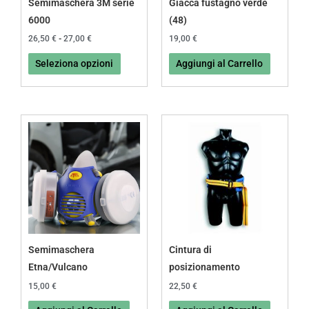
Semimaschera 3M serie
Giacca fustagno verde
essere
6000
(48)
scelte
26,50
€
-
27,00
€
19,00
€
nella
Seleziona opzioni
Aggiungi al Carrello
pagina
del
prodotto
Semimaschera
Cintura di
Etna/Vulcano
posizionamento
15,00
€
22,50
€