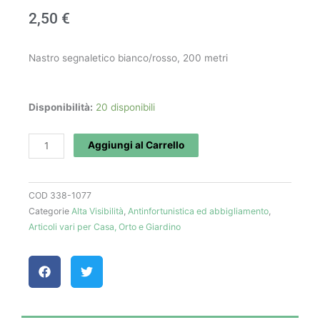
2,50
€
Nastro segnaletico bianco/rosso, 200 metri
Nastro
Disponibilità:
20 disponibili
segnaletico
quantità
Aggiungi al Carrello
COD
338-1077
Categorie
Alta Visibilità
,
Antinfortunistica ed abbigliamento
,
Articoli vari per Casa, Orto e Giardino