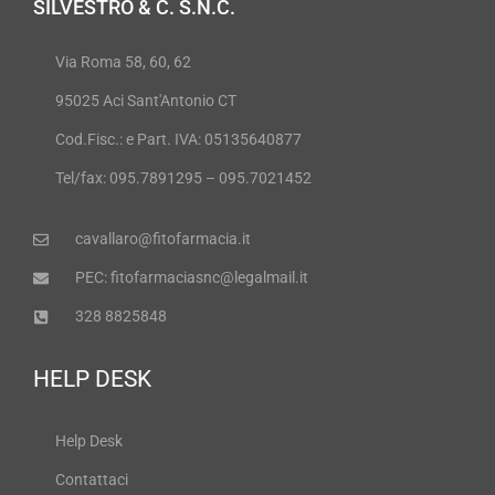
SILVESTRO & C. S.N.C.
Via Roma 58, 60, 62
95025 Aci Sant'Antonio CT
Cod.Fisc.: e Part. IVA: 05135640877
Tel/fax: 095.7891295 – 095.7021452
cavallaro@fitofarmacia.it
PEC: fitofarmaciasnc@legalmail.it
328 8825848
HELP DESK
Help Desk
Contattaci