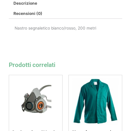
Descrizione
Recensioni (0)
Nastro segnaletico bianco/rosso, 200 metri
Prodotti correlati
Fascia
Questo
di
prodotto
prezzo:
da
ha
26,50 €
più
a
27,00 €
varianti.
Le
opzioni
possono