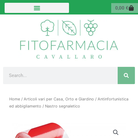
Vai
Carr
0,00
€
al
contenuto
Cerca
Home
/
Articoli vari per Casa, Orto e Giardino
/
Antinfortunistica
ed abbigliamento
/ Nastro segnaletico