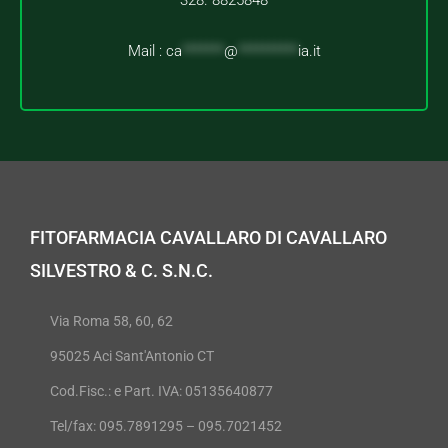
328. 8825848
Mail :
ca
*******
@
**********
ia.it
FITOFARMACIA CAVALLARO DI CAVALLARO
SILVESTRO & C. S.N.C.
Via Roma 58, 60, 62
95025 Aci Sant'Antonio CT
Cod.Fisc.: e Part. IVA: 05135640877
Tel/fax: 095.7891295 – 095.7021452