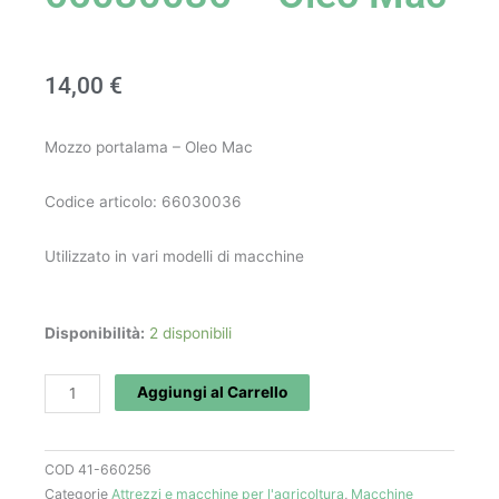
14,00
€
Mozzo portalama – Oleo Mac
Codice articolo: 66030036
Utilizzato in vari modelli di macchine
Mozzo
Disponibilità:
2 disponibili
portalama
art.
Aggiungi al Carrello
66030036
-
COD
41-660256
Oleo
Categorie
Attrezzi e macchine per l'agricoltura
,
Macchine
Mac