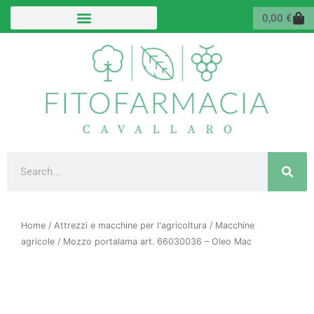
Vai
Carr
0,00
€
al
contenuto
Cerca
Home
/
Attrezzi e macchine per l'agricoltura
/
Macchine
agricole
/ Mozzo portalama art. 66030036 – Oleo Mac