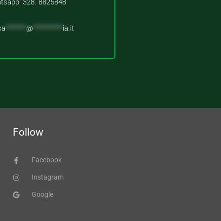
tsapp: 328. 8825848
ca
*******
@
**********
ia.it
Follow
Facebook
Instagram
Google