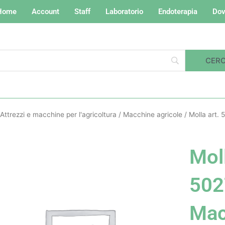
Home
Account
Staff
Laboratorio
Endoterapia
Dov
Attrezzi e macchine per l'agricoltura
/
Macchine agricole
/ Molla art.
Moll
502
Ma