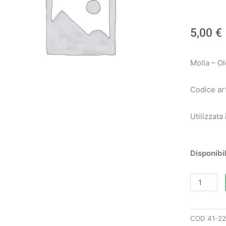
5,00
€
Molla – O
Codice ar
Utilizzat
Molla
Disponibil
art.
5027022
-
Oleo
COD
41-2
Mac