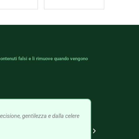
prodotto
contenuti falsi e li rimuove quando vengono
cisione, gentilezza e dalla celere