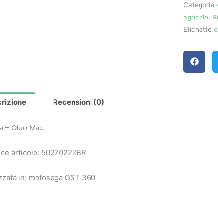
Categorie
quantità
agricole
,
R
Etichette
e
rizione
Recensioni (0)
a – Oleo Mac
ce articolo: 50270222BR
izzata in: motosega GST 360