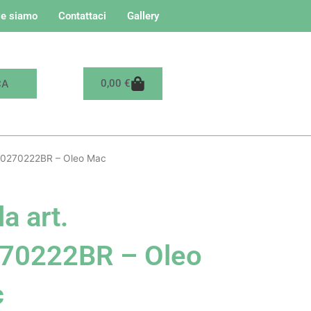
e siamo
Contattaci
Gallery
Carrello
0,00
€
 50270222BR – Oleo Mac
a art.
70222BR – Oleo
c