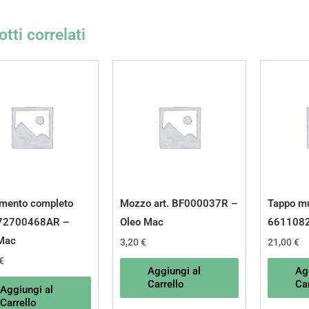
tti correlati
mento completo
Mozzo art. BF000037R –
Tappo mu
072700468AR –
Oleo Mac
6611082
Mac
3,20
€
21,00
€
€
Aggiungi al
Ag
Carrello
Car
Aggiungi al
Carrello