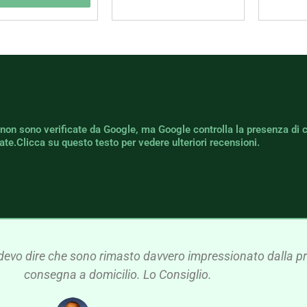
 non sono verificate da Google, ma Google controlla la presenza di 
icate.Clicca su questo testo per vedere ulteriori recensioni.
devo dire che sono rimasto davvero impressionato dalla pre
consegna a domicilio. Lo Consiglio.