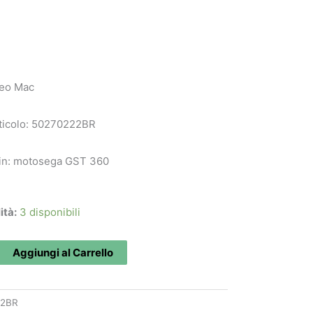
leo Mac
ticolo: 50270222BR
a in: motosega GST 360
ità:
3 disponibili
2BR
Aggiungi al Carrello
22BR