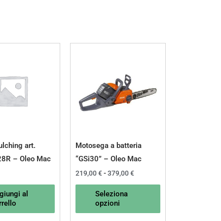
Fascia
Questo
di
prodotto
prezzo:
da
ha
219,00 €
a
più
379,00 €
varianti.
Le
opzioni
possono
lching art.
Motosega a batteria
essere
8R – Oleo Mac
“GSi30” – Oleo Mac
scelte
219,00
€
-
379,00
€
nella
giungi al
Seleziona
pagina
rello
opzioni
del