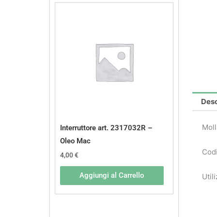
Desc
Moll
Interruttore art. 2317032R –
Oleo Mac
Codi
4,00
€
Aggiungi al Carrello
Util