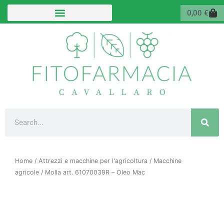
Vai
Carr
0,00
€
al
contenuto
Cerca
Home
/
Attrezzi e macchine per l'agricoltura
/
Macchine
agricole
/ Molla art. 61070039R – Oleo Mac