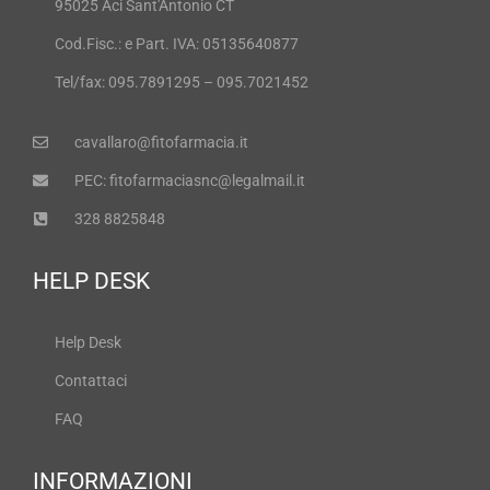
95025 Aci Sant'Antonio CT
Cod.Fisc.: e Part. IVA: 05135640877
Tel/fax: 095.7891295 – 095.7021452
cavallaro@fitofarmacia.it
PEC: fitofarmaciasnc@legalmail.it
328 8825848
HELP DESK
Help Desk
Contattaci
FAQ
INFORMAZIONI