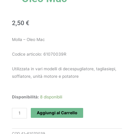
2,50
€
Molla – Oleo Mac
Codice articolo: 61070039R
Utilizzata in vari modelli di decespugliatore, tagliasiepi,
soffiatore, unità motore e potatore
Molla
Disponibilità:
8 disponibili
art.
61070039R
Aggiungi al Carrello
-
Oleo
COD
41-61070039
Mac