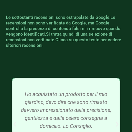
Le sottostanti recensioni sono estrapolate da Google.Le
recensioni non sono verificate da Google, ma Google
controlla la presenza di contenuti falsi e li rimuove quando
vengono identificati.Si tratta quindi di una selezione di
recensioni non verificate.Clicca su questo testo per vedere
ulteriori recensioni.
Ho acquistato un prodotto per il mio
giardino, devo dire che sono rimasto
davvero impressionato dalla precisione,
gentilezza e dalla celere consegna a
domicilio. Lo Consiglio.