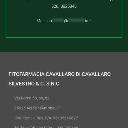
328. 8825848
Mail :
ca
*******
@
**********
ia.it
FITOFARMACIA CAVALLARO DI CAVALLARO
SILVESTRO & C. S.N.C.
Via Roma 58, 60, 62
95025 Aci Sant'Antonio CT
Cod.Fisc.: e Part. IVA: 05135640877
Tel/fax: 095.7891295 – 095.7021452