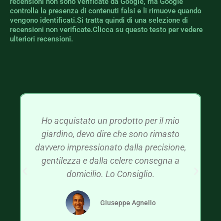
recensioni non sono verificate da Google, ma Google
controlla la presenza di contenuti falsi e li rimuove quando
vengono identificati.Si tratta quindi di una selezione di
recensioni non verificate.Clicca su questo testo per vedere
ulteriori recensioni.
Ho acquistato un prodotto per il mio
giardino, devo dire che sono rimasto
davvero impressionato dalla precisione,
gentilezza e dalla celere consegna a
domicilio. Lo Consiglio.
Giuseppe Agnello