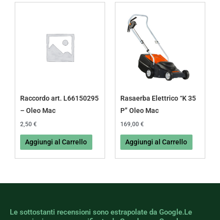
Raccordo art. L66150295
Rasaerba Elettrico “K 35
– Oleo Mac
P” Oleo Mac
2,50
€
169,00
€
Aggiungi al Carrello
Aggiungi al Carrello
Le sottostanti recensioni sono estrapolate da Google.Le