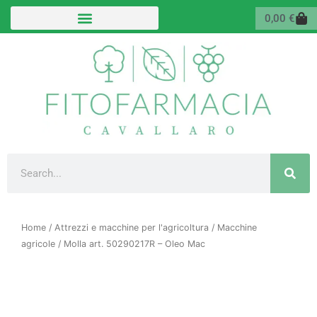
Vai
Carr
0,00
€
al
contenuto
Cerca
Home
/
Attrezzi e macchine per l'agricoltura
/
Macchine
agricole
/ Molla art. 50290217R – Oleo Mac