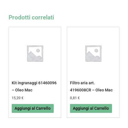
Prodotti correlati
Kit ingranaggi 61460096
Filtro aria art.
– Oleo Mac
4196008CR – Oleo Mac
15,20
€
0,81
€
Aggiungi al Carrello
Aggiungi al Carrello