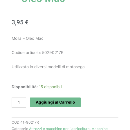
3,95
€
Molla – Oleo Mac
Codice articolo: 50290217R
Utilizzato in diversi modelli di motosega
Molla
Disponibilità:
15 disponibili
art.
50290217R
Aggiungi al Carrello
-
Oleo
COD
41-90217R
Mac
Categorie
Attrezzi e macchine per l'agricoltura
,
Macchine
quantità