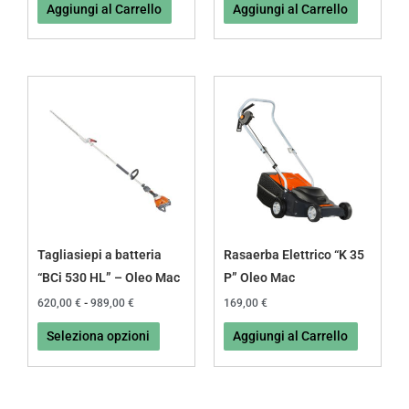
Aggiungi al Carrello
Aggiungi al Carrello
Fascia
Questo
di
prodotto
prezzo:
da
ha
620,00 €
più
a
989,00 €
varianti.
Le
opzioni
possono
Tagliasiepi a batteria
Rasaerba Elettrico “K 35
essere
“BCi 530 HL” – Oleo Mac
P” Oleo Mac
scelte
620,00
€
-
989,00
€
169,00
€
nella
Seleziona opzioni
Aggiungi al Carrello
pagina
del
prodotto