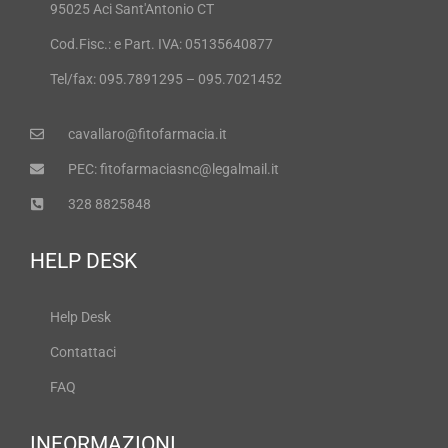
95025 Aci Sant'Antonio CT
Cod.Fisc.: e Part. IVA: 05135640877
Tel/fax: 095.7891295 – 095.7021452
cavallaro@fitofarmacia.it
PEC: fitofarmaciasnc@legalmail.it
328 8825848
HELP DESK
Help Desk
Contattaci
FAQ
INFORMAZIONI