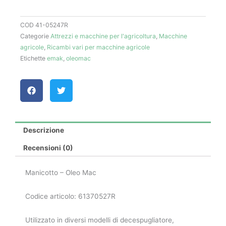
-
Oleo
COD
41-05247R
Mac
Categorie
Attrezzi e macchine per l'agricoltura
,
Macchine
quantità
agricole
,
Ricambi vari per macchine agricole
Etichette
emak
,
oleomac
Descrizione
Recensioni (0)
Manicotto – Oleo Mac
Codice articolo: 61370527R
Utilizzato in diversi modelli di decespugliatore,