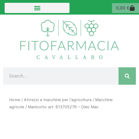
Vai
Carr
0,00
€
al
contenuto
Cerca
Home
/
Attrezzi e macchine per l'agricoltura
/
Macchine
agricole
/ Manicotto art. 61370527R – Oleo Mac