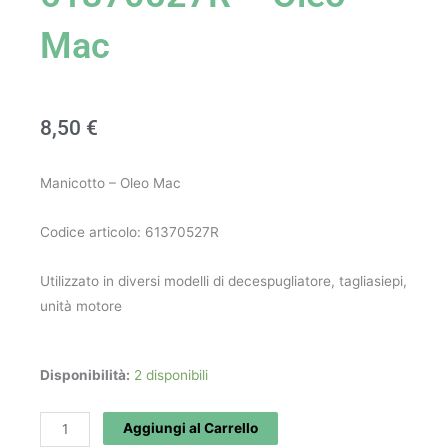
Mac
8,50
€
Manicotto – Oleo Mac
Codice articolo: 61370527R
Utilizzato in diversi modelli di decespugliatore, tagliasiepi,
unità motore
Manicotto
Disponibilità:
2 disponibili
art.
61370527R
Aggiungi al Carrello