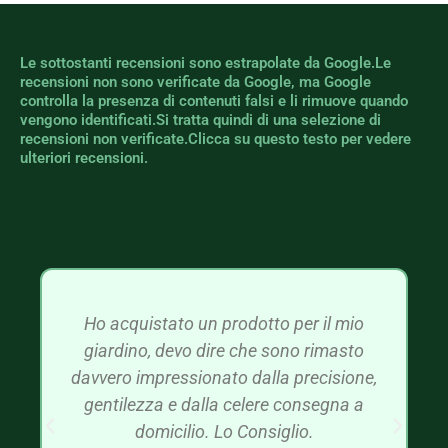
Le sottostanti recensioni sono estrapolate da Google.Le
recensioni non sono verificate da Google, ma Google
controlla la presenza di contenuti falsi e li rimuove quando
vengono identificati.Si tratta quindi di una selezione di
recensioni non verificate.Clicca su questo testo per vedere
ulteriori recensioni.
Ho acquistato un prodotto per il mio
giardino, devo dire che sono rimasto
davvero impressionato dalla precisione,
gentilezza e dalla celere consegna a
domicilio. Lo Consiglio.