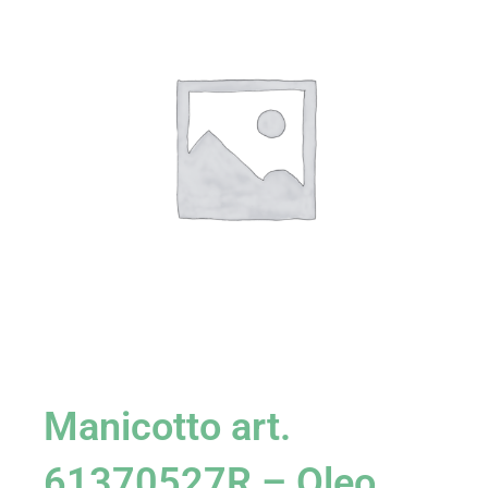
Manicotto art.
61370527R – Oleo