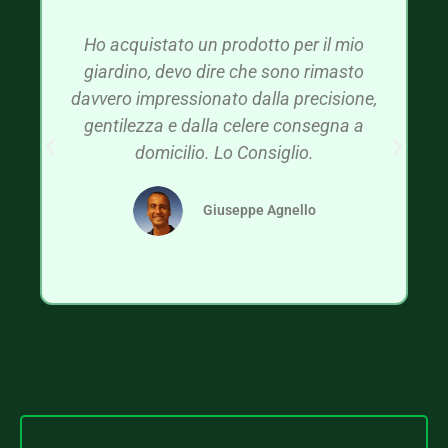
Ho acquistato un prodotto per il mio
giardino, devo dire che sono rimasto
davvero impressionato dalla precisione,
gentilezza e dalla celere consegna a
domicilio. Lo Consiglio.
Giuseppe Agnello