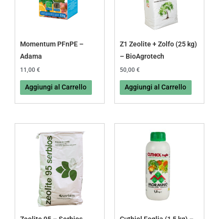
Momentum PFnPE –
Z1 Zeolite + Zolfo (25 kg)
Adama
– BioAgrotech
11,00
€
50,00
€
Aggiungi al Carrello
Aggiungi al Carrello
Fascia
Questo
di
prodotto
prezzo:
da
ha
9,00 €
più
a
73,00 €
varianti.
Le
opzioni
possono