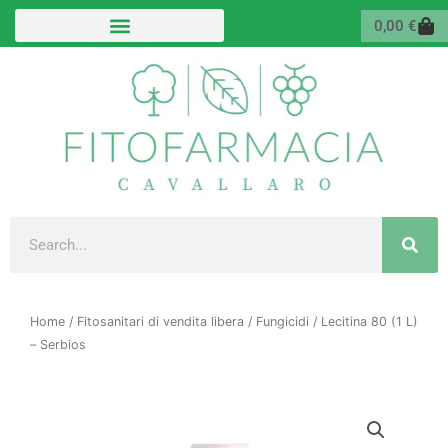
Vai
Carr
0,00
€
al
contenuto
Cerca
Home
/
Fitosanitari di vendita libera
/
Fungicidi
/ Lecitina 80 (1 L)
– Serbios