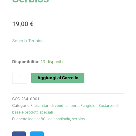
19,00
€
Scheda Tecnica
Lecitina
Disponibilità:
13 disponibili
80
(1
Aggiungi al Carrello
L)
-
COD
284-0001
Serbios
Categorie
Fitosanitari di vendita libera
,
Fungicidi
,
Sostanze di
quantità
base e prodotti speciali
Etichette
lecitina80
,
lecitinadisoia
,
serbios