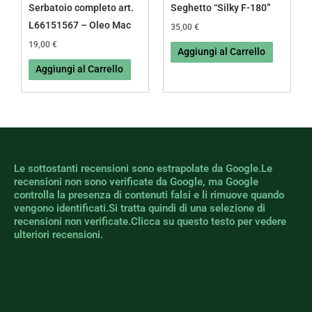
Serbatoio completo art.
Seghetto “Silky F-180”
L66151567 – Oleo Mac
35,00
€
19,00
€
Aggiungi al Carrello
Aggiungi al Carrello
Le sottostanti recensioni sono estrapolate da Google.Le
recensioni non sono verificate da Google, ma Google
controlla la presenza di contenuti falsi e li rimuove quando
vengono identificati.Si tratta quindi di una selezione di
recensioni non verificate.Clicca su questo testo per vedere
ulteriori recensioni.