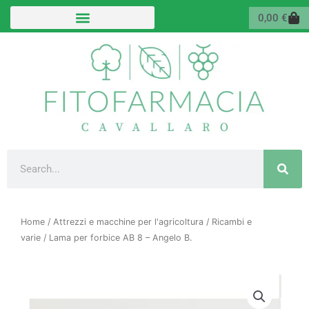
Vai
Carr
0,00
€
al
contenuto
Cerca
Home
/
Attrezzi e macchine per l'agricoltura
/
Ricambi e
varie
/ Lama per forbice AB 8 – Angelo B.