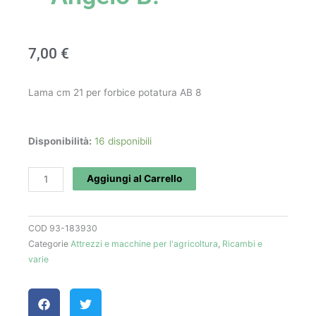
7,00
€
Lama cm 21 per forbice potatura AB 8
Lama
Disponibilità:
16 disponibili
per
forbice
Aggiungi al Carrello
AB
8
COD
93-183930
-
Categorie
Attrezzi e macchine per l'agricoltura
,
Ricambi e
Angelo
varie
B.
quantità