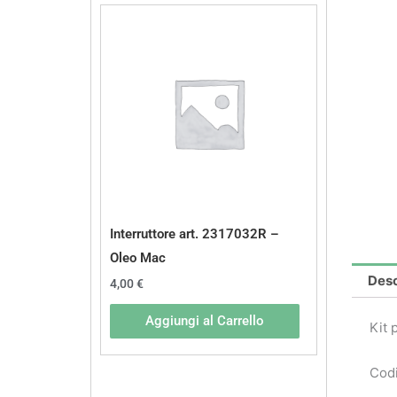
Interruttore art. 2317032R –
Oleo Mac
Desc
4,00
€
Aggiungi al Carrello
Kit 
Codi