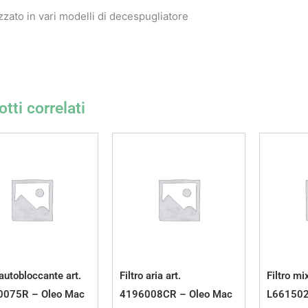
izzato in vari modelli di decespugliatore
tti correlati
autobloccante art.
Filtro aria art.
Filtro mix
0075R – Oleo Mac
4196008CR – Oleo Mac
L661502