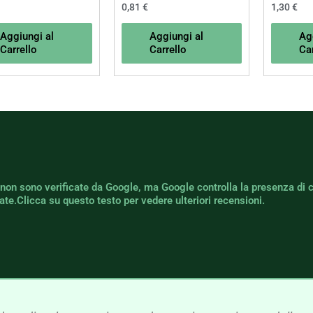
0,81
€
1,30
€
Aggiungi al
Aggiungi al
Ag
Carrello
Carrello
Car
 non sono verificate da Google, ma Google controlla la presenza di 
icate.Clicca su questo testo per vedere ulteriori recensioni.