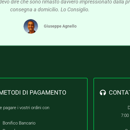
devo dire che sono rimasto davvero impressionato dalla pre
consegna a domicilio. Lo Consiglio.
Giuseppe Agnello
METODI DI PAGAMENTO
CONTA
e pagare i vostri ordini con
D
7:00
Bonifico Bancario