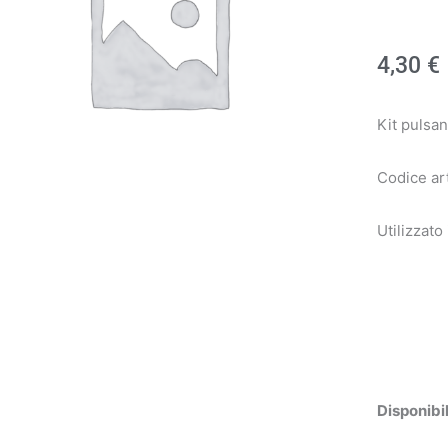
4,30
€
Kit pulsa
Codice ar
Utilizzato
Kit
Disponibil
pulsante