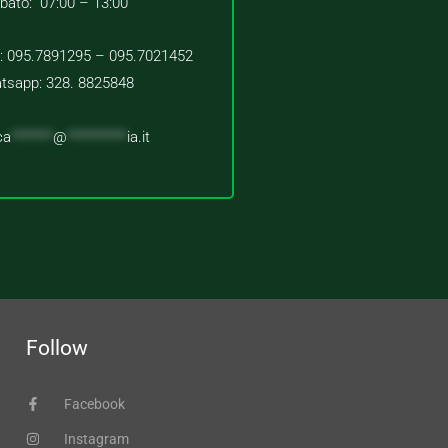
bato: 07:00 – 13:00
 : 095.7891295 – 095.7021452
tsapp: 328. 8825848
ca
*******
@
**********
ia.it
Follow
Facebook
Instagram