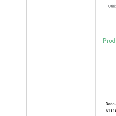
Util
Prodo
Dado 
6111