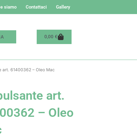
e siamo
Contattaci
Gallery
Carrello
0,00
€
te art. 61400362 – Oleo Mac
pulsante art.
00362 – Oleo
c