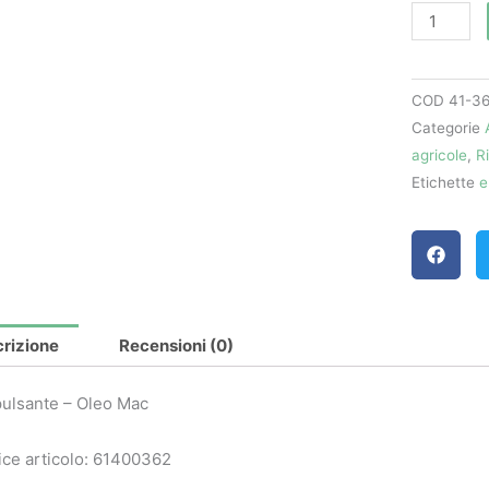
art.
61400362
-
COD
41-3
Oleo
Categorie
Mac
agricole
,
R
quantità
Etichette
e
rizione
Recensioni (0)
pulsante – Oleo Mac
ce articolo: 61400362