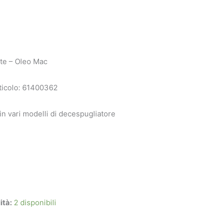
nte – Oleo Mac
ticolo: 61400362
 in vari modelli di decespugliatore
ità:
2 disponibili