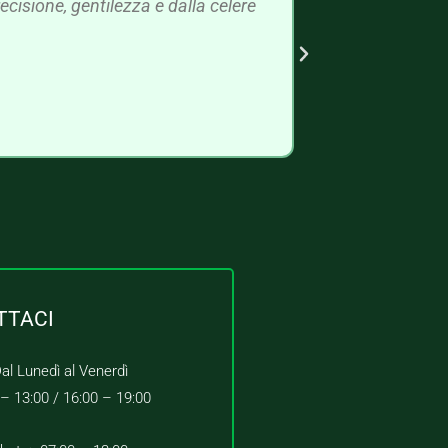
cisione, gentilezza e dalla celere
TTACI
al Lunedì al Venerdì
 – 13:00 /
16:00 – 19:00