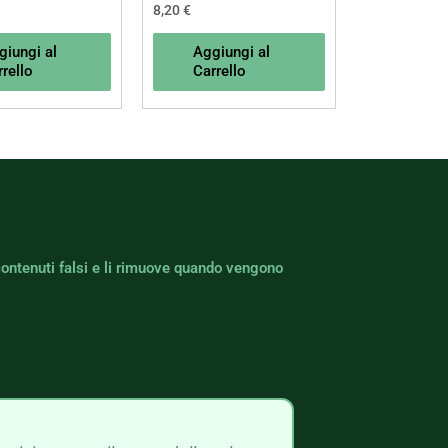
8,20
€
giungi al
Aggiungi al
rello
Carrello
contenuti falsi e li rimuove quando vengono