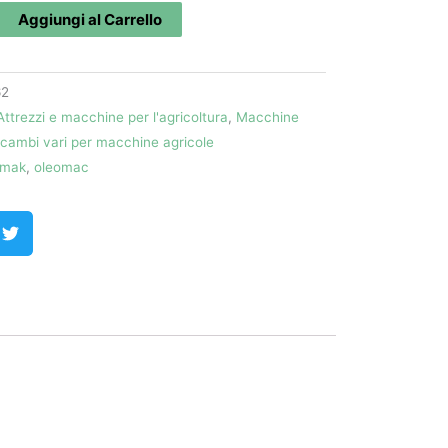
Aggiungi al Carrello
62
Attrezzi e macchine per l'agricoltura
,
Macchine
icambi vari per macchine agricole
mak
,
oleomac