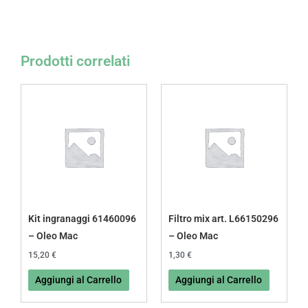
Prodotti correlati
Kit ingranaggi 61460096
Filtro mix art. L66150296
– Oleo Mac
– Oleo Mac
15,20
€
1,30
€
Aggiungi al Carrello
Aggiungi al Carrello