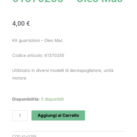
4,00
€
Kit guarnizioni – Oleo Mac
Codice articolo: 61370255
Utilizzato in diversi modelli di decespugliatore, unità
motore
Kit
Disponibilità:
5 disponibili
guarnizioni
art.
Aggiungi al Carrello
61370255
-
COD
41-0255
Oleo