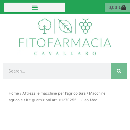
Vai
Carr
0,00
€
al
contenuto
Cerca
Home
/
Attrezzi e macchine per l'agricoltura
/
Macchine
agricole
/ Kit guarnizioni art. 61370255 – Oleo Mac