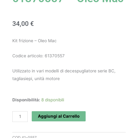
34,00
€
Kit frizione – Oleo Mac
Codice articolo: 61370557
Utilizzato in vari modelli di decespugliatore serie BC,
tagliasiepi, unità motore
Kit
Disponibilità:
8 disponibili
frizione
art.
Aggiungi al Carrello
61370557
-
COD
41-0557
Oleo