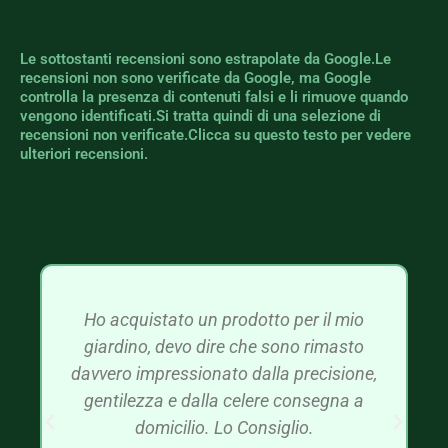
Le sottostanti recensioni sono estrapolate da Google.Le
recensioni non sono verificate da Google, ma Google
controlla la presenza di contenuti falsi e li rimuove quando
vengono identificati.Si tratta quindi di una selezione di
recensioni non verificate.Clicca su questo testo per vedere
ulteriori recensioni.
Ho acquistato un prodotto per il mio
giardino, devo dire che sono rimasto
davvero impressionato dalla precisione,
gentilezza e dalla celere consegna a
domicilio. Lo Consiglio.