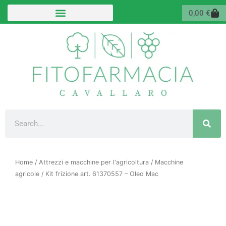
Vai
Carr
0,00
€
al
contenuto
Cerca
Home
/
Attrezzi e macchine per l'agricoltura
/
Macchine
agricole
/ Kit frizione art. 61370557 – Oleo Mac