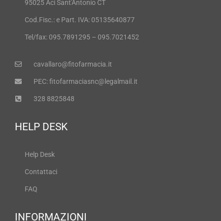
95025 Aci Sant'Antonio CT
Cod.Fisc.: e Part. IVA: 05135640877
Tel/fax: 095.7891295 – 095.7021452
cavallaro@fitofarmacia.it
PEC: fitofarmaciasnc@legalmail.it
328 8825848
HELP DESK
Help Desk
Contattaci
FAQ
INFORMAZIONI