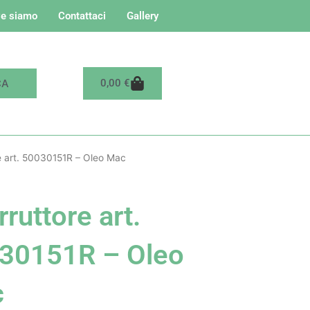
e siamo
Contattaci
Gallery
Carrello
0,00
€
re art. 50030151R – Oleo Mac
rruttore art.
30151R – Oleo
c