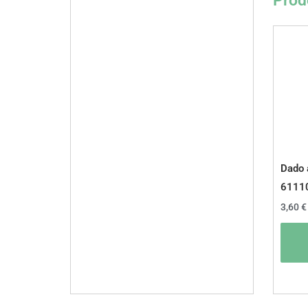
Prodo
Dado 
6111
3,60
€