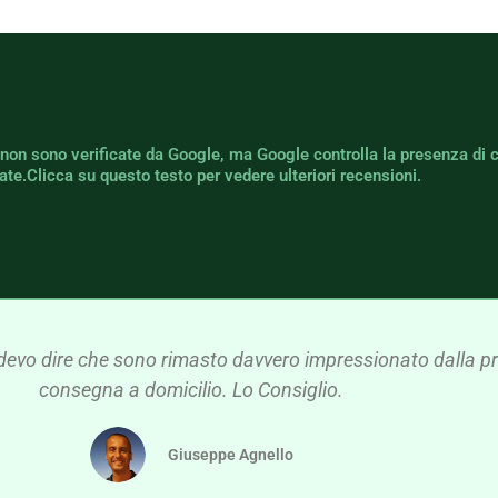
 non sono verificate da Google, ma Google controlla la presenza di 
icate.Clicca su questo testo per vedere ulteriori recensioni.
devo dire che sono rimasto davvero impressionato dalla pre
consegna a domicilio. Lo Consiglio.
Giuseppe Agnello