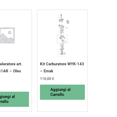
leratore art.
Kit Carburatore WYK-143
1AR – Oleo
– Emak
110,00
€
Aggiungi al
Carrello
giungi al
rello