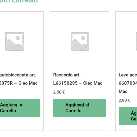
tti correlati
autobloccante art.
Raccordo art.
Leva acce
0075R – Oleo Mac
L66150295 – Oleo Mac
6607034
Mac
2,50
€
2,90
€
Aggiungi al
Aggiungi al
Carrello
Carrello
Ag
Car