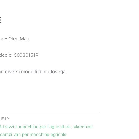
€
re – Oleo Mac
ticolo: 50030151R
 in diversi modelli di motosega
151R
Attrezzi e macchine per l'agricoltura
,
Macchine
icambi vari per macchine agricole