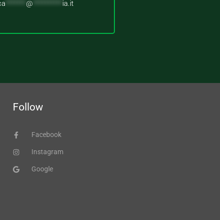
ca
*******
@
**********
ia.it
Follow
Facebook
Instagram
Google