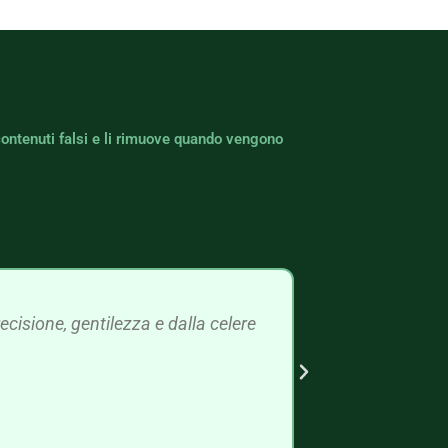
contenuti falsi e li rimuove quando vengono
cisione, gentilezza e dalla celere