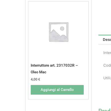
Desc
Inte
Codi
Interruttore art. 2317032R –
Oleo Mac
Util
4,00
€
Aggiungi al Carrello