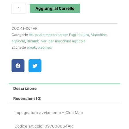
art.
Aggiungi al Carrello
097000064AR
-
COD
41-064AR
Oleo
Categorie
Attrezzi e macchine per l'agricoltura
,
Macchine
Mac
agricole
,
Ricambi vari per macchine agricole
quantità
Etichette
emak
,
oleomac
Descrizione
Recensioni (0)
Impugnatura avviamento – Oleo Mac
Codice articolo: 097000064AR