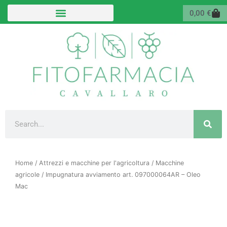
Vai
Carr
0,00
€
al
contenuto
Cerca
Home
/
Attrezzi e macchine per l'agricoltura
/
Macchine
agricole
/ Impugnatura avviamento art. 097000064AR – Oleo
Mac