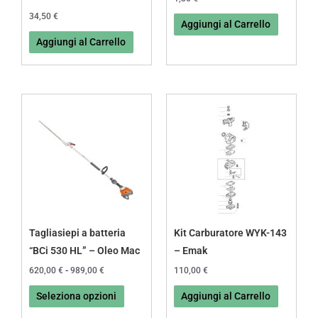
34,50
€
Aggiungi al Carrello
Aggiungi al Carrello
Fascia
Questo
di
prodotto
prezzo:
da
ha
620,00 €
più
a
989,00 €
varianti.
Le
opzioni
possono
Tagliasiepi a batteria
Kit Carburatore WYK-143
essere
“BCi 530 HL” – Oleo Mac
– Emak
scelte
620,00
€
-
989,00
€
110,00
€
nella
Seleziona opzioni
Aggiungi al Carrello
pagina
del