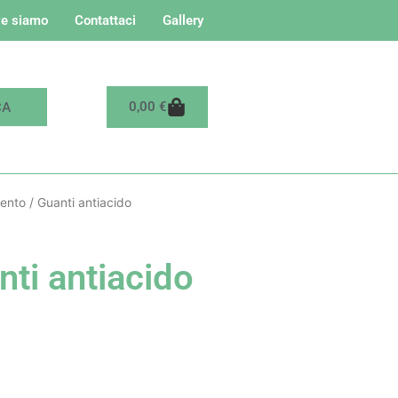
e siamo
Contattaci
Gallery
Carrello
0,00
€
mento
/ Guanti antiacido
nti antiacido