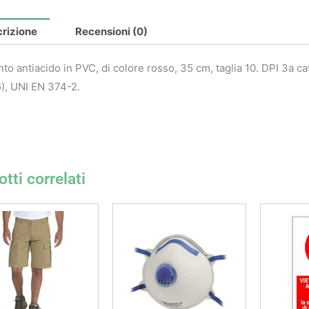
rizione
Recensioni (0)
to antiacido in PVC, di colore rosso, 35 cm, taglia 10. DPI 3a 
), UNI EN 374-2.
tti correlati
Questo
prodotto
ha
più
varianti.
Le