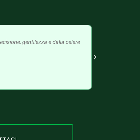
cisione, gentilezza e dalla celere
TTACI