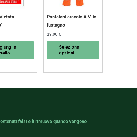
opzioni
possono
Vietato
Pantaloni arancio A.V. in
essere
o”
fustagno
scelte
23,00
€
nella
giungi al
Seleziona
pagina
rello
opzioni
del
prodotto
contenuti falsi e li rimuove quando vengono