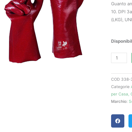
Guanto ant
10. DPI 3
(LKG), UN
Guanti
Disponibil
antiacido
quantità
COD
338-
Categorie
per Casa, 
Marchio:
S