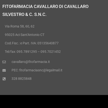
FITOFARMACIA CAVALLARO DI CAVALLARO
SILVESTRO & C. S.N.C.
Via Roma 58, 60, 62
95025 Aci Sant'Antonio CT
Cod.Fisc.: e Part. IVA: 05135640877
Tel/fax: 095.7891295 – 095.7021452
cavallaro@fitofarmacia.it
PEC: fitofarmaciasnc@legalmail.it
328 8825848