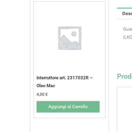
Desc
Guan
(LKG
Prodo
Interruttore art. 2317032R –
Oleo Mac
4,00
€
Aggiungi al Carrello