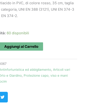
iacido in PVC, di colore rosso, 35 cm, taglia
a categoria, UNI EN 388 (3121), UNI EN 374-3
I EN 374-2.
ità:
60 disponibili
Aggiungi al Carrello
3067
Antinfortunistica ed abbigliamento
,
Articoli vari
Orto e Giardino
,
Protezione capo, viso e mani
ocim