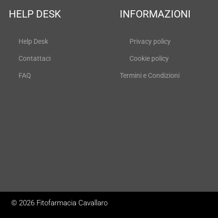
HELP DESK
INFORMAZIONI
Help Desk
Privacy policy
Contattaci
Cookie policy
FAQ
Termini e Condizioni
© 2026 Fitofarmacia Cavallaro