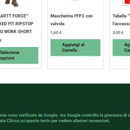
opzioni
possono
ARTT FORCE™
Mascherina FFP2 con
Tabella “
essere
XED FIT RIPSTOP
valvola
l’access
scelte
O WORK SHORT
1,60
€
3,00
€
nella
€
Aggiungi al
Ag
pagina
Carrello
Car
Seleziona
del
opzioni
prodotto
 non sono verificate da Google, ma Google controlla la presenza di 
icate.Clicca su questo testo per vedere ulteriori recensioni.