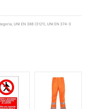
categoria, UNI EN 388 (3121), UNI EN 374-3
Questo
prodotto
ha
più
varianti.
Le