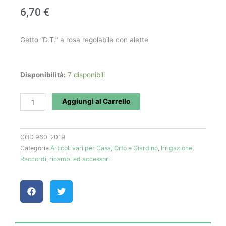
6,70
€
Getto “D.T.” a rosa regolabile con alette
Getto
Disponibilità:
7 disponibili
con
alette
Aggiungi al Carrello
quantità
COD
960-2019
Categorie
Articoli vari per Casa, Orto e Giardino
,
Irrigazione
,
Raccordi, ricambi ed accessori