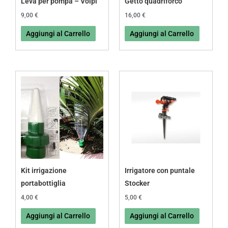
Leva per pompa – Volpi
Getto quadriforco
9,00
€
16,00
€
Aggiungi al Carrello
Aggiungi al Carrello
Kit irrigazione
Irrigatore con puntale
portabottiglia
Stocker
4,00
€
5,00
€
Aggiungi al Carrello
Aggiungi al Carrello