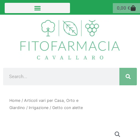
Vai
Carr
0,00
€
al
contenuto
Cerca
Home
/
Articoli vari per Casa, Orto e
Giardino
/
Irrigazione
/ Getto con alette