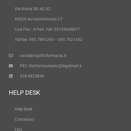
Via Roma 58, 60, 62
95025 Aci Sant'Antonio CT
Cod.Fisc.: e Part. IVA: 05135640877
Tel/fax: 095.7891295 – 095.7021452
cavallaro@fitofarmacia.it
PEC: fitofarmaciasnc@legalmail.it
328 8825848
HELP DESK
Help Desk
Contattaci
FAQ