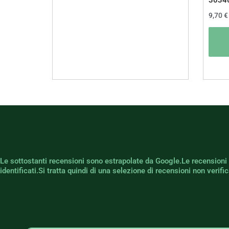
3034
9,70
€
Le sottostanti recensioni sono estrapolate da Google.Le recensioni
identificati.Si tratta quindi di una selezione di recensioni non verif