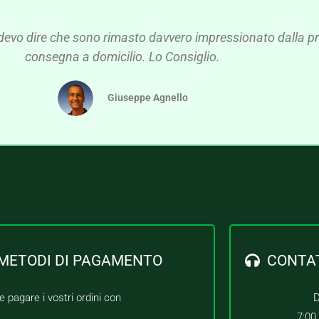
devo dire che sono rimasto davvero impressionato dalla pre
consegna a domicilio. Lo Consiglio.
Giuseppe Agnello
METODI DI PAGAMENTO
CONTA
e pagare i vostri ordini con
D
7:00