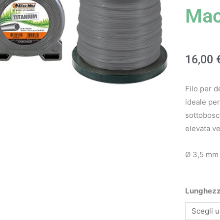
Ma
16,00
Filo per 
ideale per
sottobosco
elevata vel
Ø 3,5 mm
Filo
Lunghez
per
decespugl