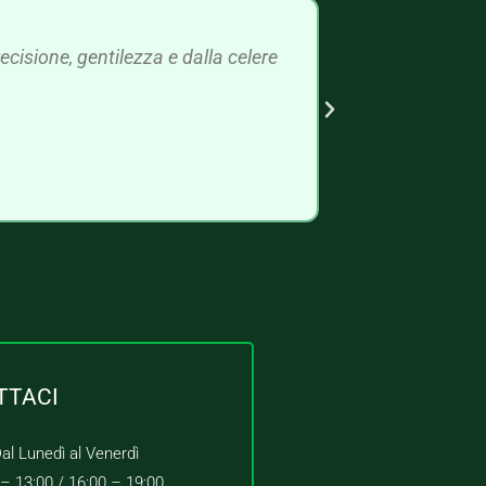
cisione, gentilezza e dalla celere
TTACI
al Lunedì al Venerdì
 – 13:00 /
16:00 – 19:00