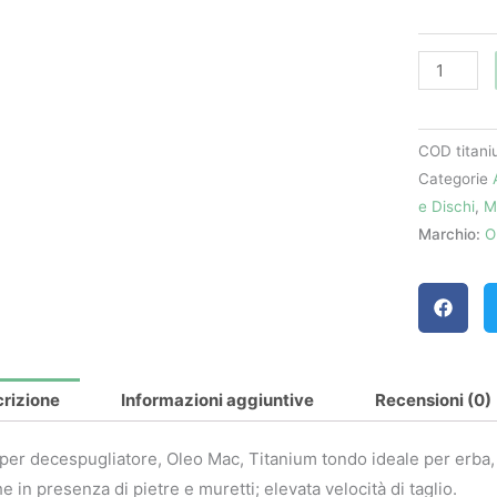
Titanium
Ø
3,5
-
Oleo
COD
titan
Mac
Categorie
quantità
e Dischi
,
M
Marchio:
O
rizione
Informazioni aggiuntive
Recensioni (0)
 per decespugliatore, Oleo Mac, Titanium tondo ideale per erba,
e in presenza di pietre e muretti; elevata velocità di taglio.