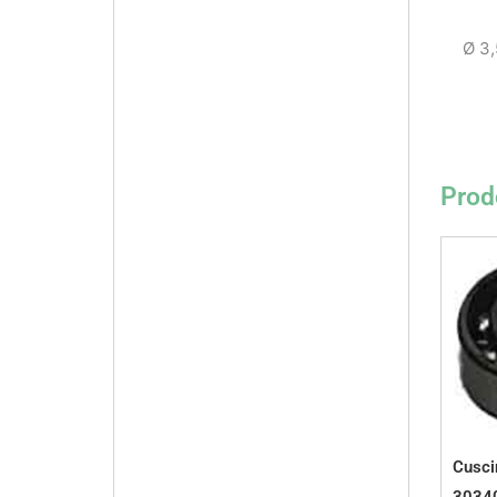
Ø 3
Prodo
Cuscin