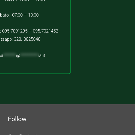
bato: 07:00 – 13:00
 : 095.7891295 – 095.7021452
tsapp: 328. 8825848
ca
*******
@
**********
ia.it
Follow