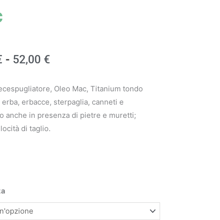
c
Fascia
€
-
52,00
€
di
decespugliatore, Oleo Mac, Titanium tondo
prezzo:
 erba, erbacce, sterpaglia, canneti e
 anche in presenza di pietre e muretti;
da
ocità di taglio.
16,00 €
a
52,00 €
za
iatore