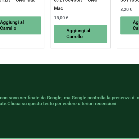
012R – Oleo Mac
072700466R – Oleo
6611060
Mac
8,20
€
15,00
€
Aggiungi al
Ag
Carrello
Car
Aggiungi al
Carrello
 non sono verificate da Google, ma Google controlla la presenza di 
icate.Clicca su questo testo per vedere ulteriori recensioni.