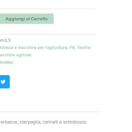
Aggiungi al Carrello
ium3,5
Attrezzi e macchine per l'agricoltura
,
Fili, Testine
acchine agricole
leoMac
 erbacce, sterpaglia, canneti e sottobosco