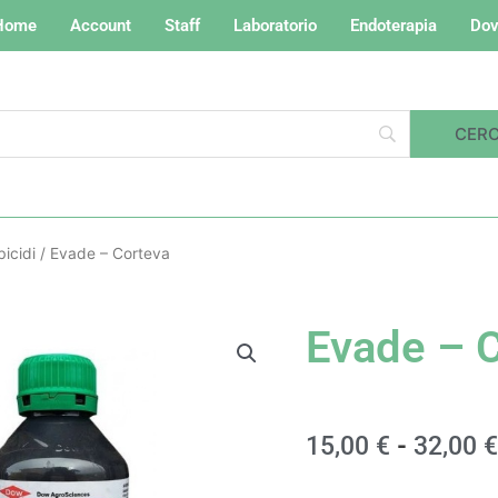
Home
Account
Staff
Laboratorio
Endoterapia
Dov
bicidi
/ Evade – Corteva
Evade – 
15,00
€
-
32,00
€