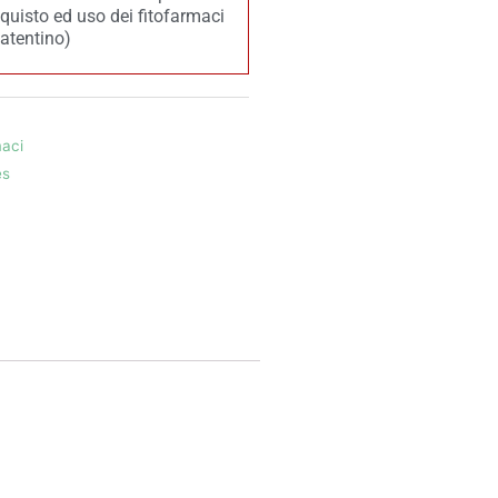
acquisto ed uso dei fitofarmaci
patentino)
maci
es