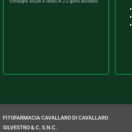
consegne sicure e veloci in 2-3 giorni lavorativi.
FITOFARMACIA CAVALLARO DI CAVALLARO
SILVESTRO & C. S.N.C.