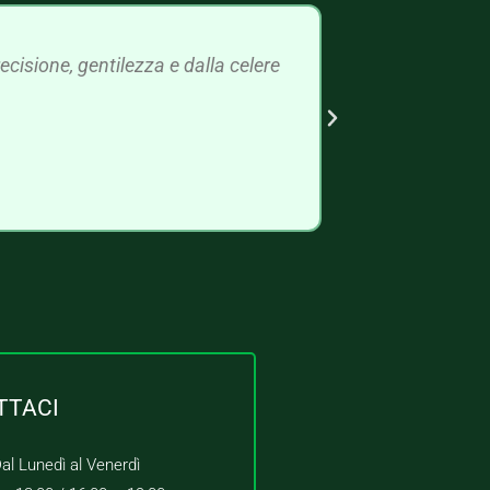
cisione, gentilezza e dalla celere
TTACI
al Lunedì al Venerdì