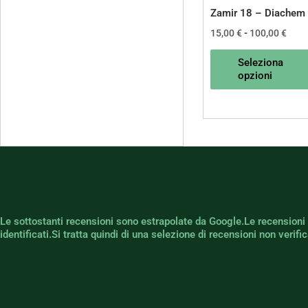
Zamir 18 – Diachem
15,00
€
-
100,00
€
Seleziona
opzioni
Le sottostanti recensioni sono estrapolate da Google.Le recensioni
identificati.Si tratta quindi di una selezione di recensioni non verif