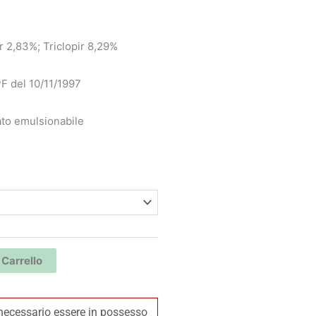
prezzo:
r 2,83%; Triclopir 8,29%
da
15,00 €
F del 10/11/1997
a
to emulsionabile
32,00 €
 Carrello
necessario essere in possesso