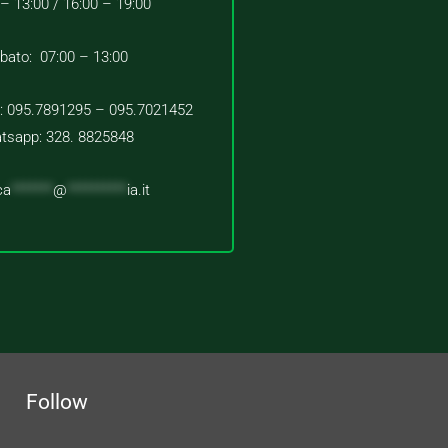
 – 13:00 /
16:00 – 19:00
bato: 07:00 – 13:00
 : 095.7891295 – 095.7021452
tsapp: 328. 8825848
ca
*******
@
**********
ia.it
Follow