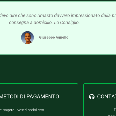
devo dire che sono rimasto davvero impressionato dalla pre
consegna a domicilio. Lo Consiglio.
Giuseppe Agnello
METODI DI PAGAMENTO
CONTA
e pagare i vostri ordini con
D