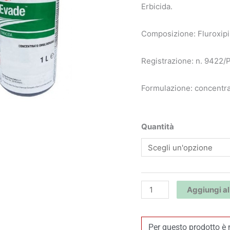
Erbicida.
Composizione: Fluroxipi
Registrazione: n. 9422/P
Formulazione: concentra
Evade
Quantità
-
Corteva
quantità
Aggiungi al
Per questo prodotto è 