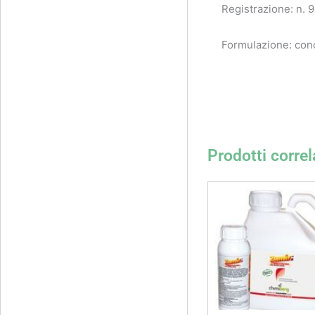
Registrazione: n. 
Formulazione: con
Prodotti correl
Fasc
di
prez
da
15,0
a
100,