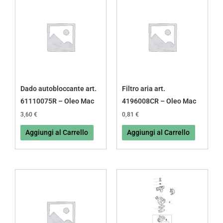
Dado autobloccante art.
Filtro aria art.
61110075R – Oleo Mac
4196008CR – Oleo Mac
3,60
€
0,81
€
Aggiungi al Carrello
Aggiungi al Carrello