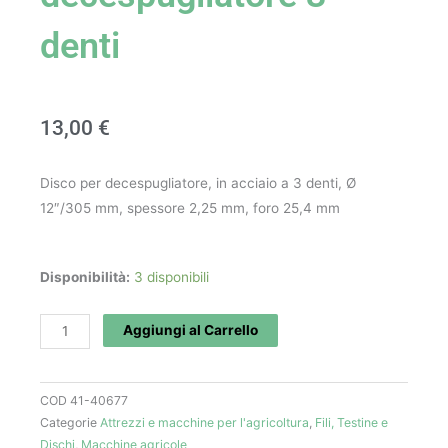
denti
13,00
€
Disco per decespugliatore, in acciaio a 3 denti, Ø
12″/305 mm, spessore 2,25 mm, foro 25,4 mm
Disco
Disponibilità:
3 disponibili
per
decespugliatore
Aggiungi al Carrello
3
denti
COD
41-40677
quantità
Categorie
Attrezzi e macchine per l'agricoltura
,
Fili, Testine e
Dischi
,
Macchine agricole