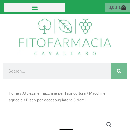
Vai
Carr
0,00
€
al
contenuto
Cerca
Home
/
Attrezzi e macchine per l'agricoltura
/
Macchine
agricole
/ Disco per decespugliatore 3 denti