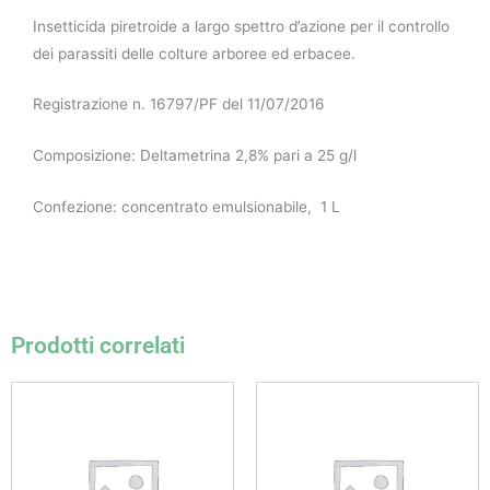
Insetticida piretroide a largo spettro d’azione per il controllo
dei parassiti delle colture arboree ed erbacee.
Registrazione n. 16797/PF del 11/07/2016
Composizione: Deltametrina 2,8% pari a 25 g/l
Confezione: concentrato emulsionabile, 1 L
Prodotti correlati
Fascia
Questo
di
prodotto
prezzo:
da
ha
11,00 €
più
a