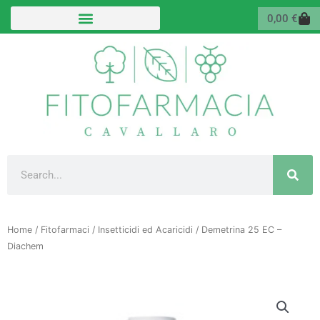
Vai
Carr
0,00
€
al
contenuto
Cerca
Home
/
Fitofarmaci
/
Insetticidi ed Acaricidi
/ Demetrina 25 EC –
Diachem