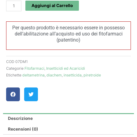
EC
Aggiungi al Carrello
-
Diachem
quantità
Per questo prodotto è necessario essere in possesso
dell’abilitazione all’acquisto ed uso dei fitofarmaci
(patentino)
COD
07DM1
Categorie
Fitofarmaci
,
Insetticidi ed Acaricidi
Etichette
deltametrina
,
diachem
,
insetticida
,
piretroide
Descrizione
Recensioni (0)