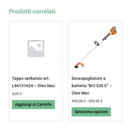
Prodotti correlati
Fascia
Questo
di
prodotto
prezzo:
da
ha
490,00 €
più
a
899,00 €
varianti.
Le
opzioni
possono
Tappo serbatoio art.
Decespugliatore a
essere
L66151624 – Oleo Mac
batteria “BCI 530 S” –
scelte
Oleo Mac
4,00
€
nella
490,00
€
-
899,00
€
Aggiungi al Carrello
pagina
Seleziona opzioni
del
prodotto