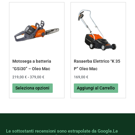
Fascia
Questo
di
prodotto
prezzo:
da
ha
219,00 €
più
a
379,00 €
varianti.
Le
opzioni
possono
Motosega a batteria
Rasaerba Elettrico “K 35
essere
“GSi30” – Oleo Mac
P” Oleo Mac
scelte
219,00
€
-
379,00
€
169,00
€
nella
Seleziona opzioni
Aggiungi al Carrello
pagina
del
prodotto
Le sottostanti recensioni sono estrapolate da Google.Le