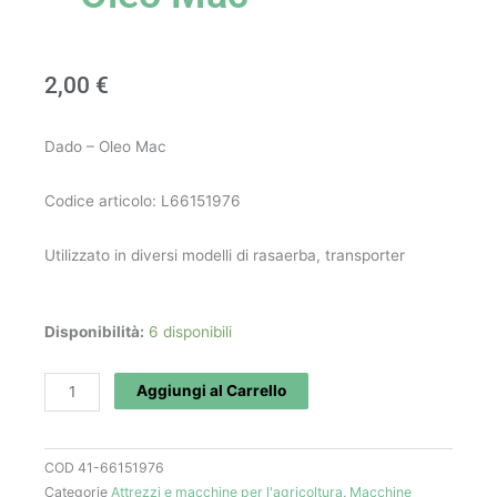
2,00
€
Dado – Oleo Mac
Codice articolo: L66151976
Utilizzato in diversi modelli di rasaerba, transporter
Dado
Disponibilità:
6 disponibili
art.
L66151976
Aggiungi al Carrello
-
Oleo
COD
41-66151976
Mac
Categorie
Attrezzi e macchine per l'agricoltura
,
Macchine
quantità