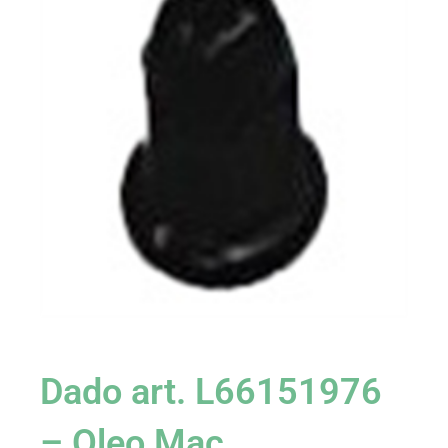
Dado art. L66151976
– Oleo Mac