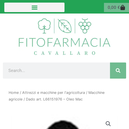
Vai
Carr
0,00
€
al
contenuto
Cerca
Home
/
Attrezzi e macchine per l'agricoltura
/
Macchine
agricole
/ Dado art. L66151976 – Oleo Mac