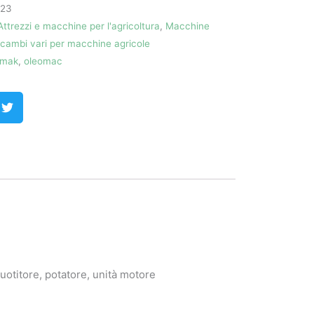
023
Attrezzi e macchine per l'agricoltura
,
Macchine
icambi vari per macchine agricole
mak
,
oleomac
cuotitore, potatore, unità motore