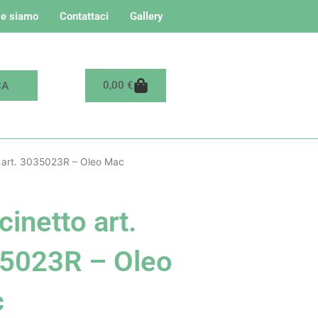
e siamo
Contattaci
Gallery
Carrello
0,00
€
 art. 3035023R – Oleo Mac
inetto art.
5023R – Oleo
c