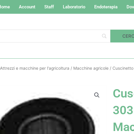
Home
Account
Staff
Laboratorio
Endoterapia
Dov
Attrezzi e macchine per l'agricoltura
/
Macchine agricole
/ Cuscinetto
Cusc
303
Ma