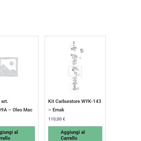
 art.
Kit Carburatore WYK-143
9A – Oleo Mac
– Emak
110,00
€
giungi al
Aggiungi al
rello
Carrello