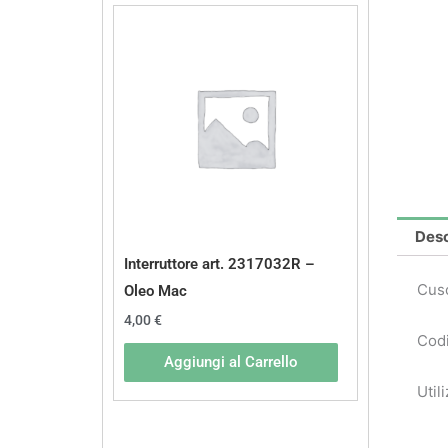
Desc
Interruttore art. 2317032R –
Cusc
Oleo Mac
4,00
€
Codi
Aggiungi al Carrello
Util