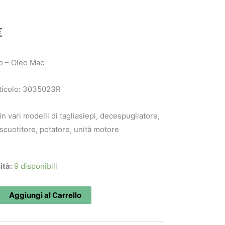
€
o – Oleo Mac
ticolo: 3035023R
 in vari modelli di tagliasiepi, decespugliatore,
scuotitore, potatore, unità motore
o
ità:
9 disponibili
R
Aggiungi al Carrello