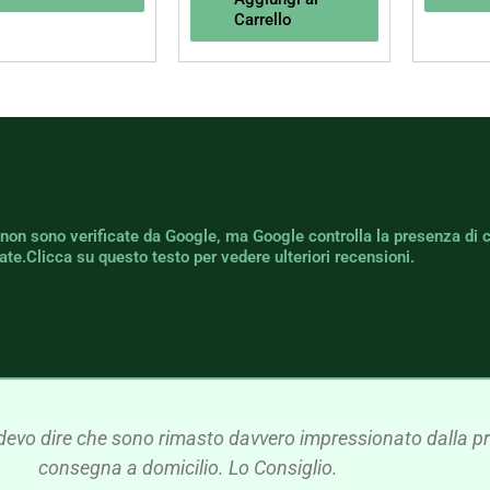
Carrello
 non sono verificate da Google, ma Google controlla la presenza di 
icate.Clicca su questo testo per vedere ulteriori recensioni.
devo dire che sono rimasto davvero impressionato dalla pre
consegna a domicilio. Lo Consiglio.