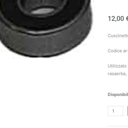
12,00
Cuscinett
Codice ar
Utilizzato
rasaerba, 
Cuscinett
Disponibil
art.
3035023
-
Oleo