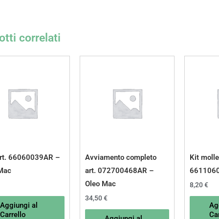
tti correlati
art. 66060039AR –
Avviamento completo
Kit molle
Mac
art. 072700468AR –
6611060
Oleo Mac
8,20
€
34,50
€
Aggiungi al
Ag
Carrello
Car
Aggiungi al