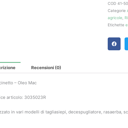
COD
41-5
Mac
Categorie
quantità
agricole
,
R
Etichette
e
rizione
Recensioni (0)
inetto – Oleo Mac
ce articolo: 3035023R
izzato in vari modelli di tagliasiepi, decespugliatore, rasaerba, s