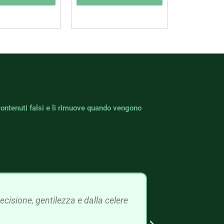
contenuti falsi e li rimuove quando vengono
cisione, gentilezza e dalla celere