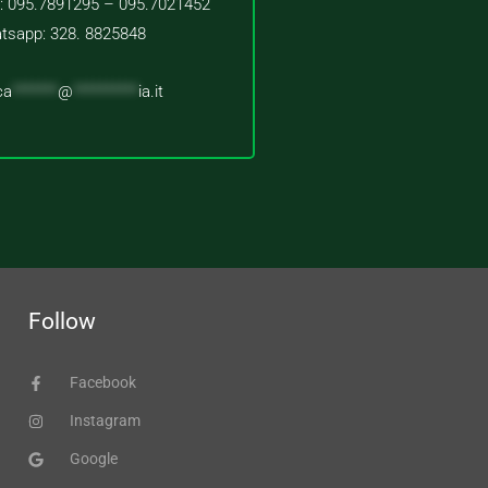
 : 095.7891295 – 095.7021452
tsapp: 328. 8825848
ca
*******
@
**********
ia.it
Follow
Facebook
Instagram
Google