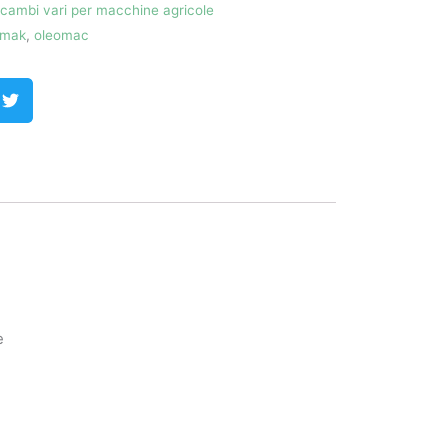
icambi vari per macchine agricole
mak
,
oleomac
e