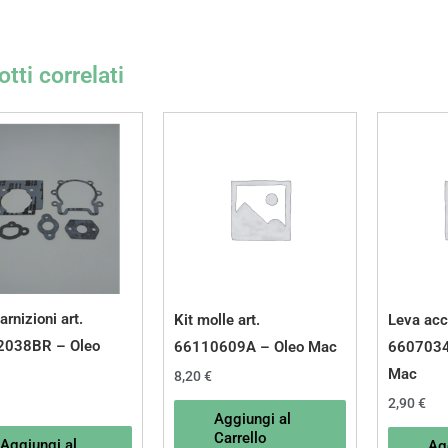
tti correlati
arnizioni art.
Kit molle art.
Leva acce
2038BR – Oleo
66110609A – Oleo Mac
6607034
Mac
8,20
€
2,90
€
Aggiungi al
Carrello
Aggiungi al
Ag