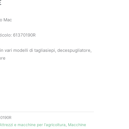
€
eo Mac
ticolo: 61370190R
 in vari modelli di tagliasiepi, decespugliatore,
ore
70190R
Attrezzi e macchine per l'agricoltura
,
Macchine