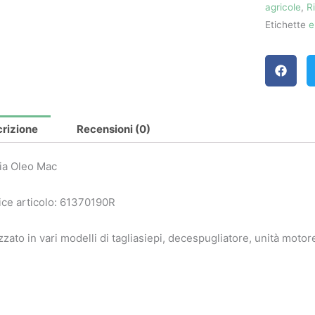
agricole
,
R
Etichette
e
rizione
Recensioni (0)
ia Oleo Mac
ce articolo: 61370190R
izzato in vari modelli di tagliasiepi, decespugliatore, unità motor