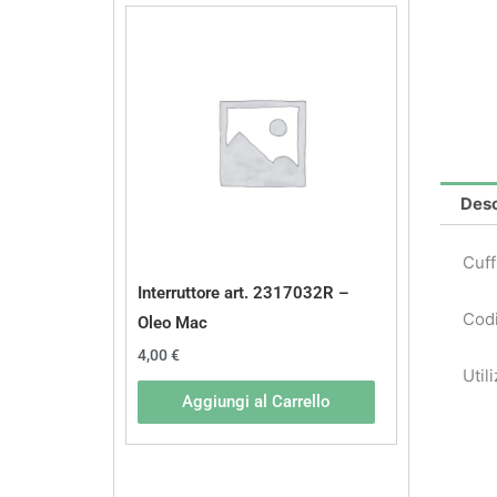
Desc
Cuff
Interruttore art. 2317032R –
Codi
Oleo Mac
4,00
€
Util
Aggiungi al Carrello