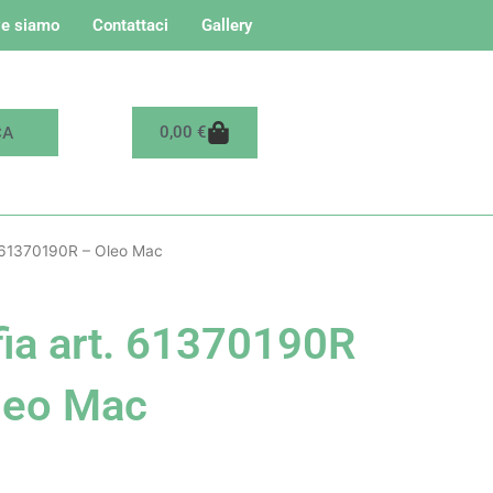
e siamo
Contattaci
Gallery
Carrello
0,00
€
. 61370190R – Oleo Mac
fia art. 61370190R
leo Mac