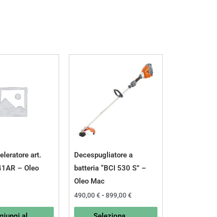
Fascia
Questo
di
prodotto
prezzo:
da
ha
490,00 €
a
più
899,00 €
varianti.
Le
opzioni
possono
leratore art.
Decespugliatore a
essere
1AR – Oleo
batteria “BCI 530 S” –
scelte
Oleo Mac
nella
490,00
€
-
899,00
€
pagina
giungi al
Seleziona