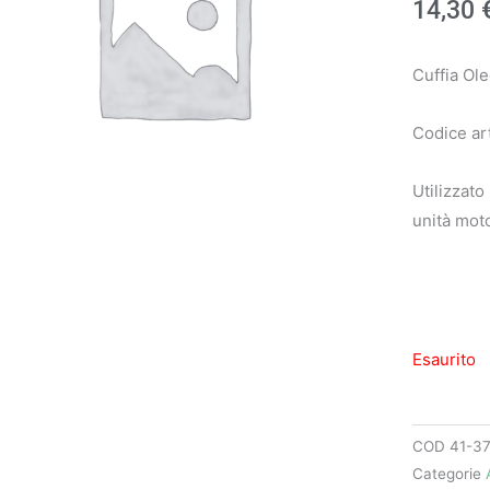
14,30
Cuffia Ol
Codice ar
Utilizzato
unità mot
Esaurito
COD
41-3
Categorie