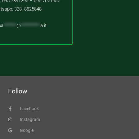
 : 095.7891295 – 095.7021452
tsapp: 328. 8825848
ca
*******
@
**********
ia.it
Follow
Facebook
Instagram
Google