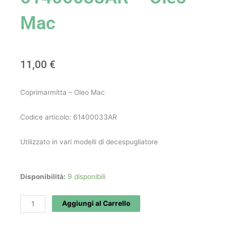
Mac
11,00
€
Coprimarmitta – Oleo Mac
Codice articolo: 61400033AR
Utilizzato in vari modelli di decespugliatore
Coprimarmitta
Disponibilità:
9 disponibili
art.
61400033AR
Aggiungi al Carrello
-