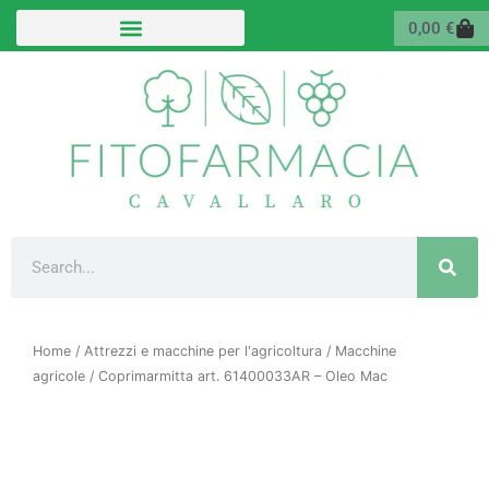
Vai
Carr
0,00
€
al
contenuto
Cerca
Home
/
Attrezzi e macchine per l'agricoltura
/
Macchine
agricole
/ Coprimarmitta art. 61400033AR – Oleo Mac