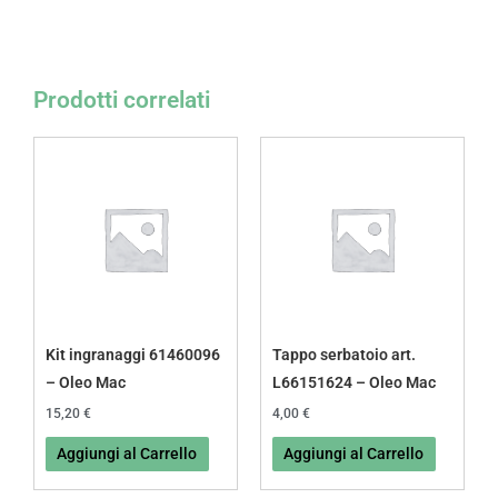
Prodotti correlati
Kit ingranaggi 61460096
Tappo serbatoio art.
– Oleo Mac
L66151624 – Oleo Mac
15,20
€
4,00
€
Aggiungi al Carrello
Aggiungi al Carrello