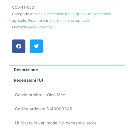
Oleo
COD
41-033
Mac
Categorie
Attrezzi e macchine per l'agricoltura
,
Macchine
quantità
agricole
,
Ricambi vari per macchine agricole
Etichette
emak
,
oleomac
Descrizione
Recensioni (0)
Coprimarmitta – Oleo Mac
Codice articolo: 61400033AR
Utilizzato in vari modelli di decespugliatore