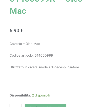
Mac
6,90
€
Cavetto – Oleo Mac
Codice articolo: 61400099R
Utilizzato in diversi modelli di decespugliatore
Cavetto
Disponibilità:
2 disponibili
art.
61400099R