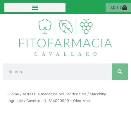
Vai
Carr
0,00
€
al
contenuto
Cerca
Home
/
Attrezzi e macchine per l'agricoltura
/
Macchine
agricole
/ Cavetto art. 61400099R – Oleo Mac