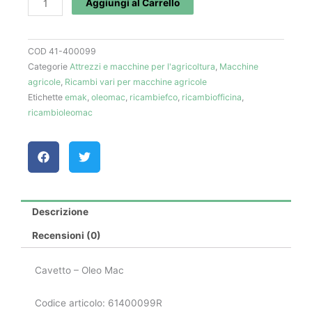
Aggiungi al Carrello
-
Oleo
COD
41-400099
Mac
Categorie
Attrezzi e macchine per l'agricoltura
,
Macchine
quantità
agricole
,
Ricambi vari per macchine agricole
Etichette
emak
,
oleomac
,
ricambiefco
,
ricambiofficina
,
ricambioleomac
Descrizione
Recensioni (0)
Cavetto – Oleo Mac
Codice articolo: 61400099R