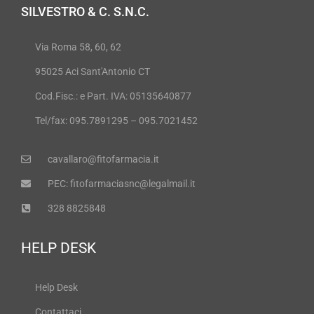
SILVESTRO & C. S.N.C.
Via Roma 58, 60, 62
95025 Aci Sant'Antonio CT
Cod.Fisc.: e Part. IVA: 05135640877
Tel/fax: 095.7891295 – 095.7021452
cavallaro@fitofarmacia.it
PEC: fitofarmaciasnc@legalmail.it
328 8825848
HELP DESK
Help Desk
Contattaci