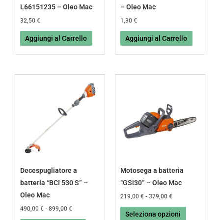
L66151235 – Oleo Mac
– Oleo Mac
32,50
€
1,30
€
Aggiungi al Carrello
Aggiungi al Carrello
Fascia
Fascia
Questo
Questo
di
di
prodotto
prodotto
prezzo:
prezzo:
da
da
ha
ha
490,00 €
219,00 €
più
più
a
a
899,00 €
379,00 €
varianti.
varianti.
Le
Le
opzioni
opzioni
possono
possono
Decespugliatore a
Motosega a batteria
essere
essere
batteria “BCI 530 S” –
“GSi30” – Oleo Mac
scelte
scelte
Oleo Mac
219,00
€
-
379,00
€
nella
nella
490,00
€
-
899,00
€
Seleziona opzioni
pagina
pagina