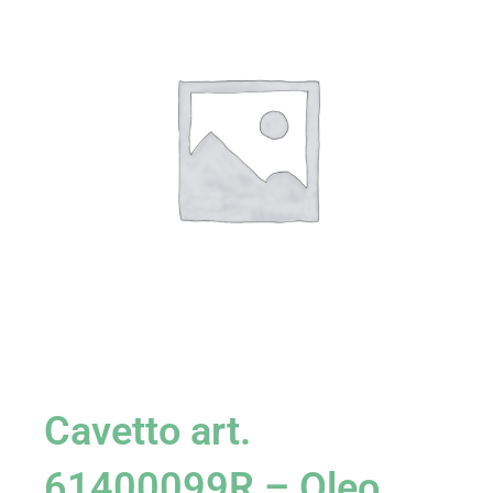
Cavetto art.
61400099R – Oleo