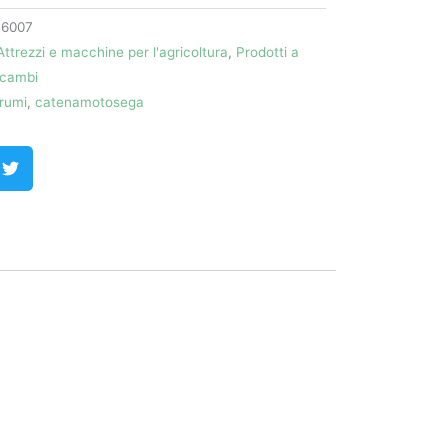
16007
Attrezzi e macchine per l'agricoltura
,
Prodotti a
icambi
rumi
,
catenamotosega