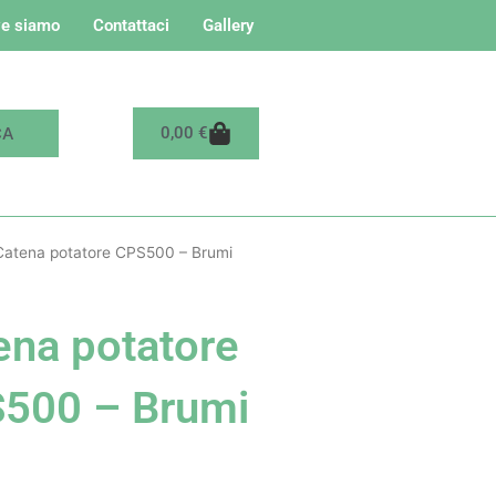
e siamo
Contattaci
Gallery
Carrello
0,00
€
Catena potatore CPS500 – Brumi
ena potatore
500 – Brumi