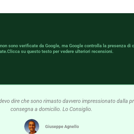
 non sono verificate da Google, ma Google controlla la presenza di 
icate.Clicca su questo testo per vedere ulteriori recensioni.
devo dire che sono rimasto davvero impressionato dalla pre
consegna a domicilio. Lo Consiglio.
Giuseppe Agnello