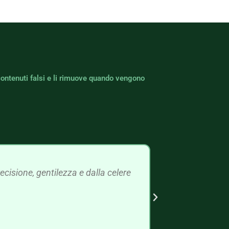
contenuti falsi e li rimuove quando vengono
cisione, gentilezza e dalla celere