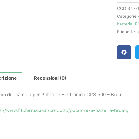
Brumi
COD
347-
quantità
Categorie
batteria
,
R
Etichette
b
rizione
Recensioni (0)
na di ricambio per Potatore Elettronico CPS 500 – Brumi
s://www.fitofarmacia.it/prodotto/potatore-a-batteria-brumi/