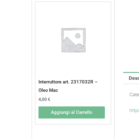
Desc
Interruttore art. 2317032R –
Oleo Mac
Cate
4,00
€
http
Aggiungi al Carrello