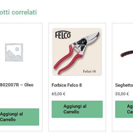
tti correlati
3802007R – Oleo
Forbice Felco 8
Seghetto
65,00
€
35,00
€
Aggiungi al
Ag
Carrello
Car
Aggiungi al
Carrello