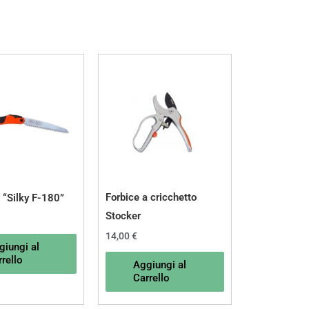
Forbice a cricchetto
 “Silky F-180”
Stocker
14,00
€
giungi al
rello
Aggiungi al
Carrello