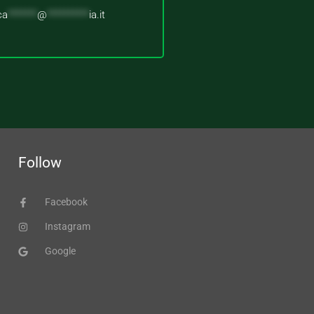
ca
*******
@
**********
ia.it
Follow
Facebook
Instagram
Google