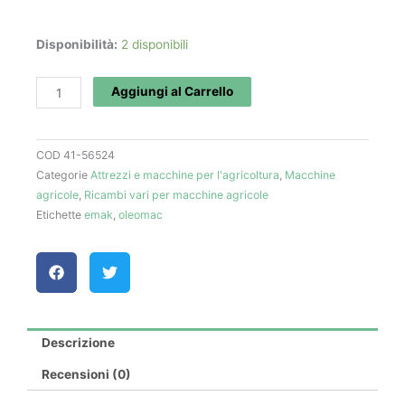
Bobina
Disponibilità:
2 disponibili
art.
56520124A
Aggiungi al Carrello
-
Oleo
COD
41-56524
Mac
Categorie
Attrezzi e macchine per l'agricoltura
,
Macchine
quantità
agricole
,
Ricambi vari per macchine agricole
Etichette
emak
,
oleomac
Descrizione
Recensioni (0)