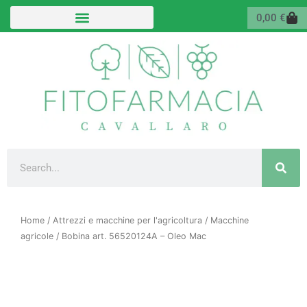
Vai
Carr
0,00
€
al
contenuto
Cerca
Home
/
Attrezzi e macchine per l'agricoltura
/
Macchine
agricole
/ Bobina art. 56520124A – Oleo Mac