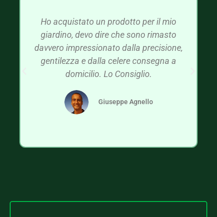
Ho acquistato un prodotto per il mio
giardino, devo dire che sono rimasto
davvero impressionato dalla precisione,
gentilezza e dalla celere consegna a
domicilio. Lo Consiglio.
Giuseppe Agnello