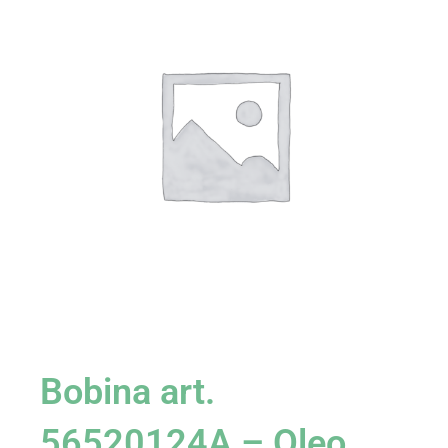
Bobina art.
56520124A – Oleo