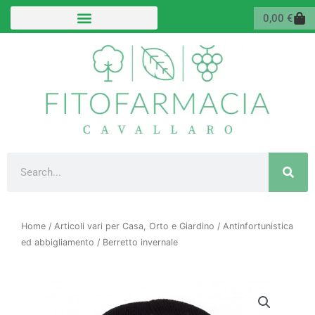
Vai
Carr
0,00
€
al
contenuto
Cerca
Home
/
Articoli vari per Casa, Orto e Giardino
/
Antinfortunistica
ed abbigliamento
/ Berretto invernale