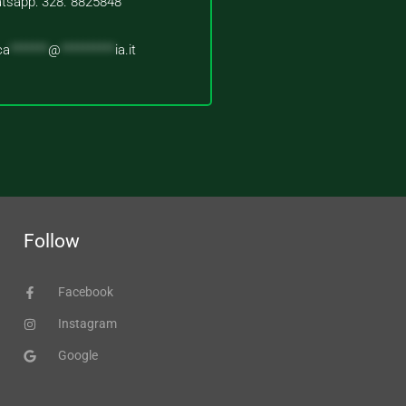
tsapp: 328. 8825848
ca
*******
@
**********
ia.it
Follow
Facebook
Instagram
Google