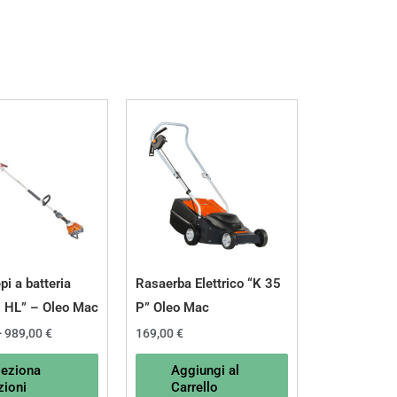
Fascia
Questo
di
prodotto
prezzo:
da
ha
620,00 €
a
più
989,00 €
varianti.
Le
opzioni
possono
pi a batteria
Rasaerba Elettrico “K 35
essere
 HL” – Oleo Mac
P” Oleo Mac
scelte
-
989,00
€
169,00
€
nella
leziona
Aggiungi al
pagina
zioni
Carrello