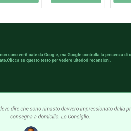
 non sono verificate da Google, ma Google controlla la presenza di 
icate.Clicca su questo testo per vedere ulteriori recensioni.
devo dire che sono rimasto davvero impressionato dalla pre
consegna a domicilio. Lo Consiglio.