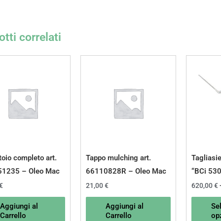
tti correlati
toio completo art.
Tappo mulching art.
Tagliasie
51235 – Oleo Mac
66110828R – Oleo Mac
“BCi 530
€
21,00
€
620,00
€
Aggiungi al
Aggiungi al
Se
Carrello
Carrello
op