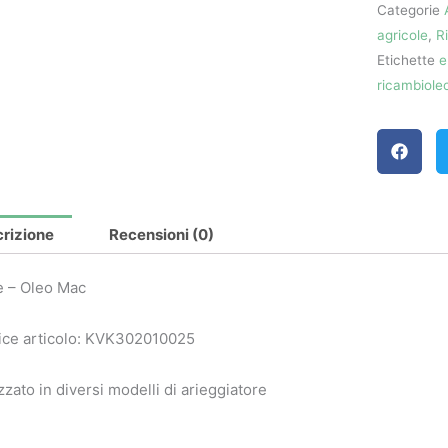
Categorie
quantità
agricole
,
R
Etichette
e
ricambiol
rizione
Recensioni (0)
e – Oleo Mac
ice articolo: KVK302010025
izzato in diversi modelli di arieggiatore