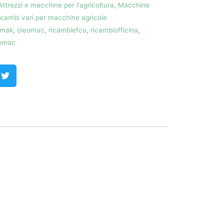
Attrezzi e macchine per l'agricoltura
,
Macchine
icambi vari per macchine agricole
mak
,
oleomac
,
ricambiefco
,
ricambiofficina
,
eomac