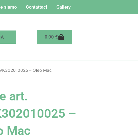
e siamo
Contattaci
Gallery
Carrello
0,00
€
 KVK302010025 – Oleo Mac
e art.
302010025 –
o Mac