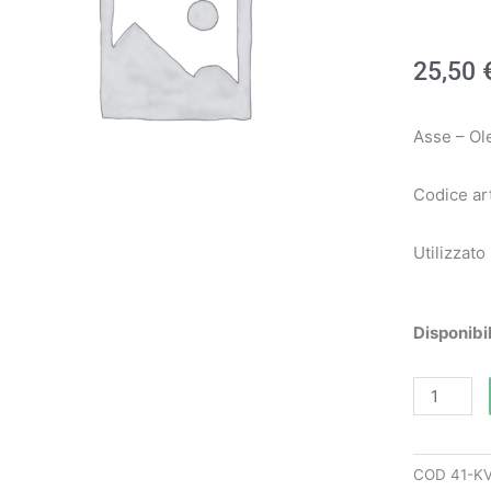
25,50
Asse – Ol
Codice ar
Utilizzato
Asse
Disponibil
art.
KVK3020
-
Oleo
COD
41-K
Mac