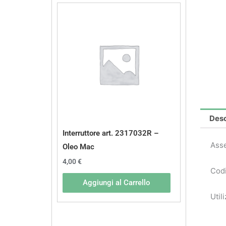
Desc
Interruttore art. 2317032R –
Ass
Oleo Mac
4,00
€
Cod
Aggiungi al Carrello
Util