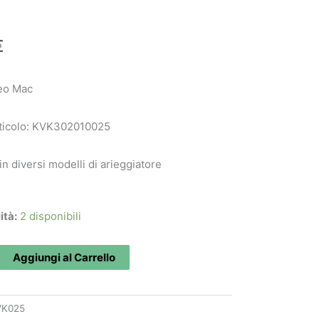
€
eo Mac
ticolo: KVK302010025
 in diversi modelli di arieggiatore
ità:
2 disponibili
10025
Aggiungi al Carrello
VK025