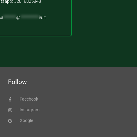
tsapp: 328. 8825848
ca
*******
@
**********
ia.it
Follow
Facebook
Instagram
Google