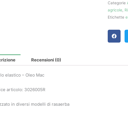
Categorie
Mac
agricole
,
R
quantità
Etichette
e
rizione
Recensioni (0)
lo elastico – Oleo Mac
ce articolo: 3026005R
izzato in diversi modelli di rasaerba