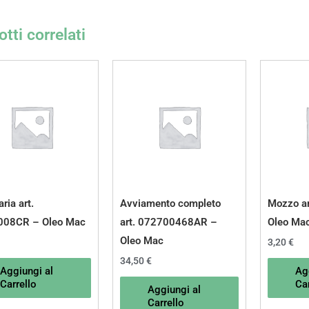
tti correlati
aria art.
Avviamento completo
Mozzo a
008CR – Oleo Mac
art. 072700468AR –
Oleo Ma
Oleo Mac
3,20
€
34,50
€
Aggiungi al
Ag
Carrello
Car
Aggiungi al
Carrello