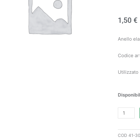
1,50
€
Anello el
Codice ar
Utilizzato
Anello
Disponibil
elastico
art.
3026005
-
COD
41-3
Oleo