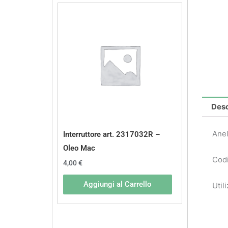
Desc
Anel
Interruttore art. 2317032R –
Oleo Mac
Codi
4,00
€
Aggiungi al Carrello
Util