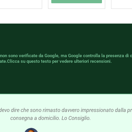
 non sono verificate da Google, ma Google controlla la presenza di 
icate.Clicca su questo testo per vedere ulteriori recensioni.
devo dire che sono rimasto davvero impressionato dalla pre
consegna a domicilio. Lo Consiglio.