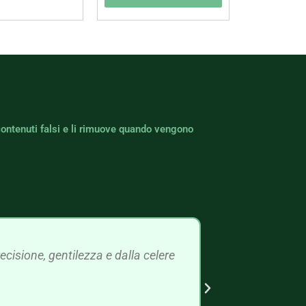
contenuti falsi e li rimuove quando vengono
cisione, gentilezza e dalla celere