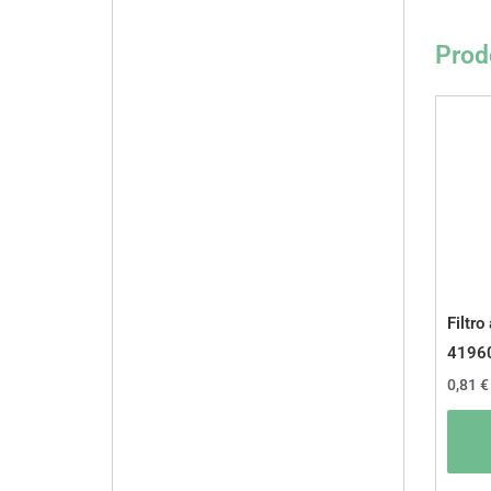
Prodo
Filtro 
4196
0,81
€