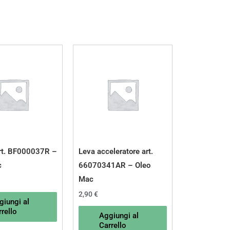
rt. BF000037R –
Leva acceleratore art.
c
66070341AR – Oleo
Mac
2,90
€
giungi al
rello
Aggiungi al
Carrello