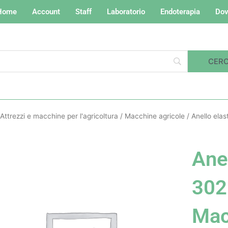
Home
Account
Staff
Laboratorio
Endoterapia
Dov
Attrezzi e macchine per l'agricoltura
/
Macchine agricole
/ Anello ela
Anel
302
Ma