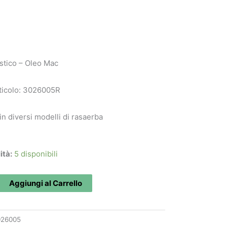
astico – Oleo Mac
ticolo: 3026005R
 in diversi modelli di rasaerba
ità:
5 disponibili
Aggiungi al Carrello
R
026005