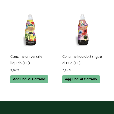
prodotto
Concime universale
Concime liquido Sangue
liquido (1 L)
di Bue (1 L)
6,50
€
7,50
€
Aggiungi al Carrello
Aggiungi al Carrello