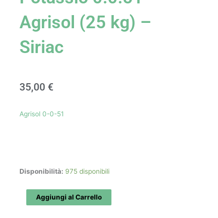
Agrisol (25 kg) –
Siriac
35,00
€
Agrisol 0-0-51
Concime
Disponibilità:
975 disponibili
Solfato
Potassio
Aggiungi al Carrello
0.0.51