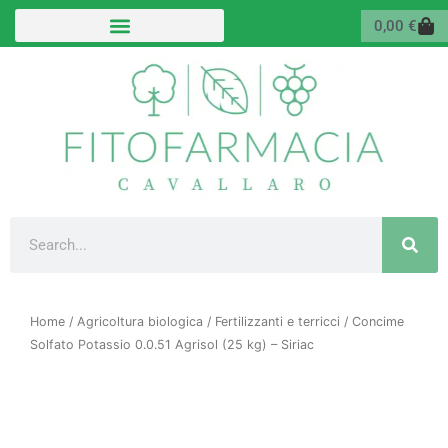
Vai
Carr
0,00
€
al
contenuto
Cerca
Home
/
Agricoltura biologica
/
Fertilizzanti e terricci
/ Concime
Solfato Potassio 0.0.51 Agrisol (25 kg) – Siriac