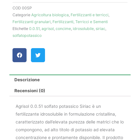
Agrisol
COD
00SP
(25
Categorie
Agricoltura biologica
,
Fertilizzanti e terricci
,
kg)
Fertilizzanti granulari
,
Fertilizzanti, Terricci e Sementi
-
Etichette
0.0.51
,
agrisol
,
concime
,
idrosolubile
,
siriac
,
Siriac
solfatopotassico
quantità
Descrizione
Recensioni (0)
Agrisol 0.0.51 solfato potassico Siriac è un
fertilizzante idrosolubile in formulazione cristallina,
caratterizzato dall’elevata purezza delle matrici che lo
compongono, ad alto titolo di potassio ad elevata
concentrazione e prontamente disponibile. Il prodotto