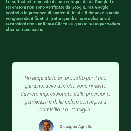
Le sottostanti recensioni sono estrapolate da Google.Le
recensioni non sono verificate da Google, ma Google
controlla la presenza di contenuti falsi e li rimuove quando
vengono identificati.Si tratta quindi di una selezione di
recensioni non verificate.Clicca su questo testo per vedere
ulteriori recensioni.
Ho acquistato un prodotto per il mio
giardino, devo dire che sono rimasto
davvero impressionato dalla precisione,
gentilezza e dalla celere consegna a
domicilio. Lo Consiglio.
Giuseppe Agnello