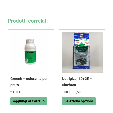
Prodotti correlati
Fascia
Questo
di
prodotto
prezzo:
da
ha
9,00 €
più
a
18,50 €
varianti.
Le
opzioni
possono
Greenit – colorante per
Nutrigizer 60+2E –
essere
prato
Diachem
scelte
23,00
€
9,00
€
-
18,50
€
nella
Aggiungi al Carrello
Seleziona opzioni
pagina
del