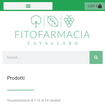
Vai
Carr
0,00
€
al
contenuto
Cerca
Prodotti
Valutazione
media
Visualizzazione di 1-12 di 24 risultati