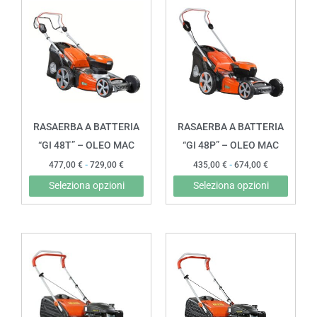
di
di
prodotto
prodot
prezzo:
prezzo:
da
da
ha
ha
477,00 €
435,00 €
più
più
a
a
729,00 €
674,00 €
varianti.
variant
Le
Le
opzioni
opzion
possono
posso
RASAERBA A BATTERIA
RASAERBA A BATTERIA
essere
esser
“GI 48T” – OLEO MAC
“GI 48P” – OLEO MAC
scelte
scelte
477,00
€
-
729,00
€
435,00
€
-
674,00
€
nella
nella
Seleziona opzioni
Seleziona opzioni
pagina
pagin
del
del
prodotto
prodot