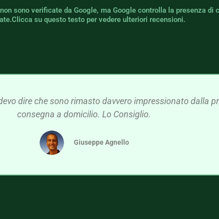
 non sono verificate da Google, ma Google controlla la presenza di 
icate.Clicca su questo testo per vedere ulteriori recensioni.
devo dire che sono rimasto davvero impressionato dalla pre
consegna a domicilio. Lo Consiglio.
Giuseppe Agnello