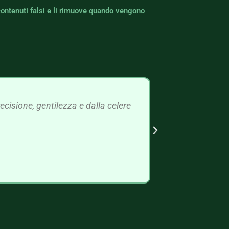
contenuti falsi e li rimuove quando vengono
cisione, gentilezza e dalla celere