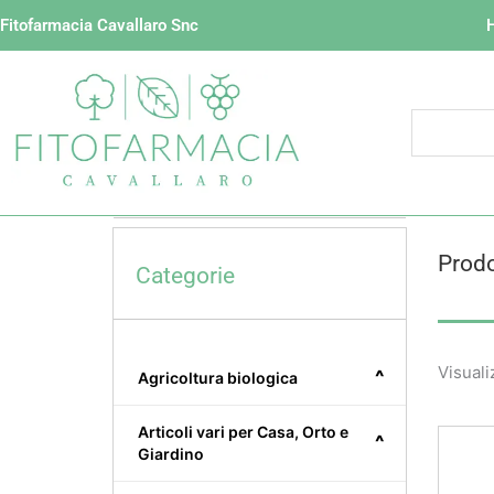
Vai
Fitofarmacia Cavallaro Snc
al
contenuto
Prodo
Categorie
Visuali
^
Agricoltura biologica
Articoli vari per Casa, Orto e
^
Giardino