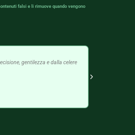
contenuti falsi e li rimuove quando vengono
cisione, gentilezza e dalla celere