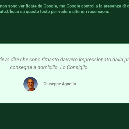
 non sono verificate da Google, ma Google controlla la presenza di 
icate.Clicca su questo testo per vedere ulteriori recensioni.
devo dire che sono rimasto davvero impressionato dalla pre
consegna a domicilio. Lo Consiglio.
Giuseppe Agnello