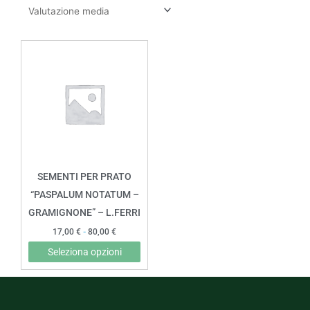
Fascia
Questo
di
prodotto
prezzo:
da
ha
17,00 €
più
a
80,00 €
varianti.
Le
opzioni
possono
SEMENTI PER PRATO
essere
“PASPALUM NOTATUM –
scelte
GRAMIGNONE” – L.FERRI
nella
17,00
€
-
80,00
€
pagina
Seleziona opzioni
del
prodotto