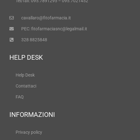
Tel/fax: 095.7891295 – 095.7021452
cavallaro@fitofarmacia.it
PEC: fitofarmaciasnc@legalmail.it
328 8825848
HELP DESK
Help Desk
Contattaci
FAQ
INFORMAZIONI
Privacy policy