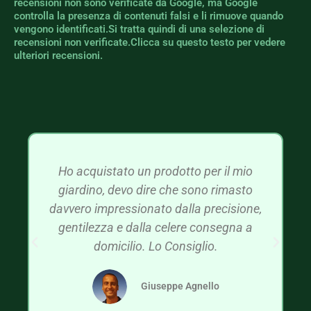
recensioni non sono verificate da Google, ma Google
controlla la presenza di contenuti falsi e li rimuove quando
vengono identificati.Si tratta quindi di una selezione di
recensioni non verificate.Clicca su questo testo per vedere
ulteriori recensioni.
Ho acquistato un prodotto per il mio
giardino, devo dire che sono rimasto
davvero impressionato dalla precisione,
gentilezza e dalla celere consegna a
domicilio. Lo Consiglio.
Giuseppe Agnello