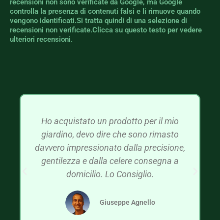
recensioni non sono verificate da Google, ma Google
controlla la presenza di contenuti falsi e li rimuove quando
vengono identificati.Si tratta quindi di una selezione di
recensioni non verificate.Clicca su questo testo per vedere
ulteriori recensioni.
Ho acquistato un prodotto per il mio
giardino, devo dire che sono rimasto
davvero impressionato dalla precisione,
gentilezza e dalla celere consegna a
domicilio. Lo Consiglio.
Giuseppe Agnello