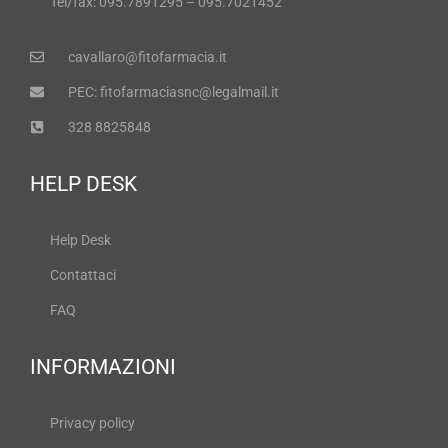
Tel/fax: 095.7891295 – 095.7021452
cavallaro@fitofarmacia.it
PEC: fitofarmaciasnc@legalmail.it
328 8825848
HELP DESK
Help Desk
Contattaci
FAQ
INFORMAZIONI
Privacy policy