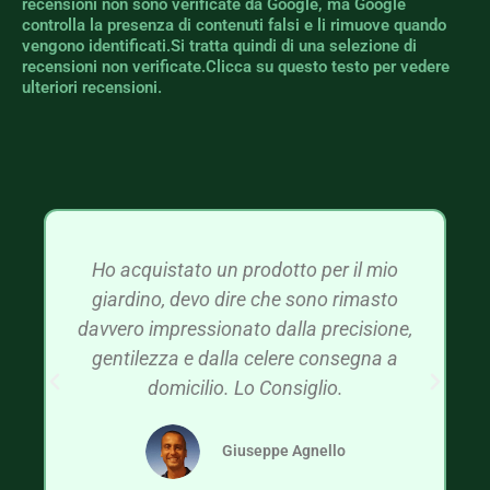
recensioni non sono verificate da Google, ma Google
controlla la presenza di contenuti falsi e li rimuove quando
vengono identificati.Si tratta quindi di una selezione di
recensioni non verificate.Clicca su questo testo per vedere
ulteriori recensioni.
Ho acquistato un prodotto per il mio
giardino, devo dire che sono rimasto
davvero impressionato dalla precisione,
gentilezza e dalla celere consegna a
domicilio. Lo Consiglio.
Giuseppe Agnello