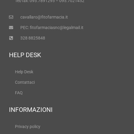
Tel/fax: 095.7891295 – 095.7021452
cavallaro@fitofarmacia.it
PEC: fitofarmaciasnc@legalmail.it
328 8825848
HELP DESK
Help Desk
Contattaci
FAQ
INFORMAZIONI
Privacy policy