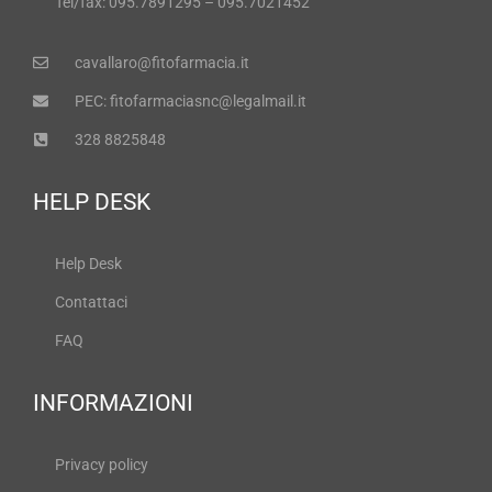
Tel/fax: 095.7891295 – 095.7021452
cavallaro@fitofarmacia.it
PEC: fitofarmaciasnc@legalmail.it
328 8825848
HELP DESK
Help Desk
Contattaci
FAQ
INFORMAZIONI
Privacy policy