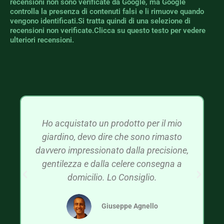
recensioni non sono verificate da Google, ma Google
controlla la presenza di contenuti falsi e li rimuove quando
vengono identificati.Si tratta quindi di una selezione di
recensioni non verificate.Clicca su questo testo per vedere
ulteriori recensioni.
Ho acquistato un prodotto per il mio
giardino, devo dire che sono rimasto
davvero impressionato dalla precisione,
gentilezza e dalla celere consegna a
domicilio. Lo Consiglio.
Giuseppe Agnello