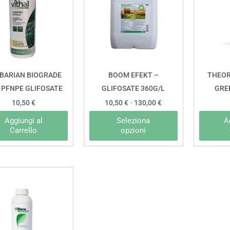
ha
10,50 €
a
più
130,00 €
varianti.
Le
opzioni
possono
BARIAN BIOGRADE
BOOM EFEKT –
THEOR
essere
° PFNPE GLIFOSATE
GLIFOSATE 360G/L
GRE
scelte
10,50
€
10,50
€
-
130,00
€
nella
Aggiungi al
Seleziona
A
pagina
Carrello
opzioni
del
prodotto