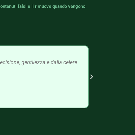
contenuti falsi e li rimuove quando vengono
cisione, gentilezza e dalla celere