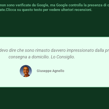
 non sono verificate da Google, ma Google controlla la presenza di 
icate.Clicca su questo testo per vedere ulteriori recensioni.
devo dire che sono rimasto davvero impressionato dalla pre
consegna a domicilio. Lo Consiglio.
Giuseppe Agnello