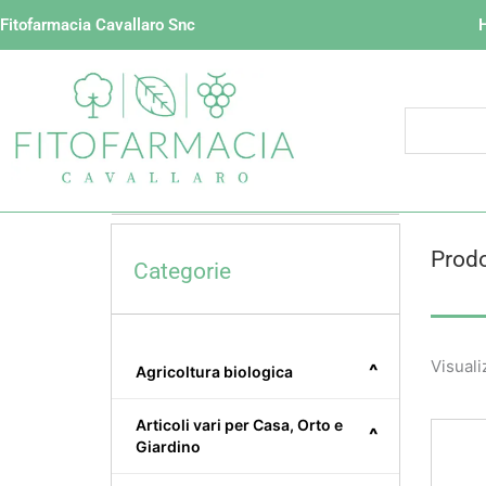
Vai
Fitofarmacia Cavallaro Snc
al
contenuto
Prodo
Categorie
Visuali
^
Agricoltura biologica
Articoli vari per Casa, Orto e
^
Giardino