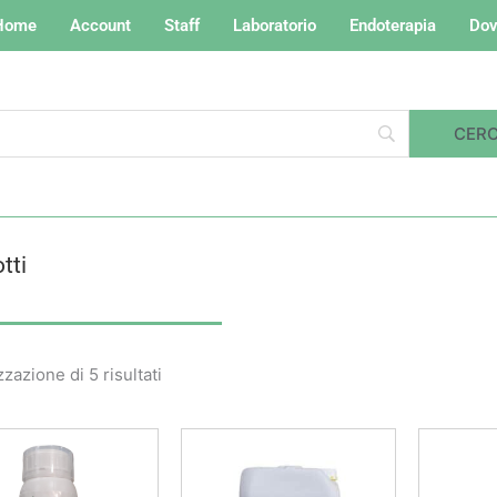
Home
Account
Staff
Laboratorio
Endoterapia
Dov
tti
Valutazione
media
zzazione di 5 risultati
Fascia
Questo
di
prodotto
prezzo:
da