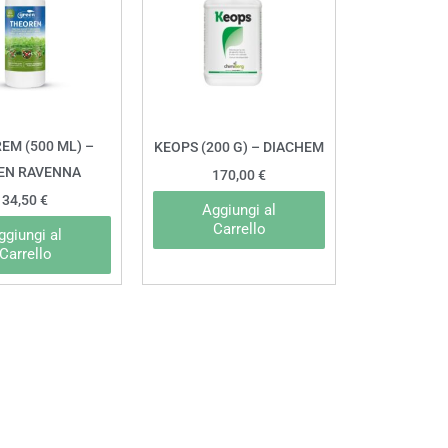
EM (500 ML) –
KEOPS (200 G) – DIACHEM
EN RAVENNA
170,00
€
34,50
€
Aggiungi al
Carrello
ggiungi al
Carrello