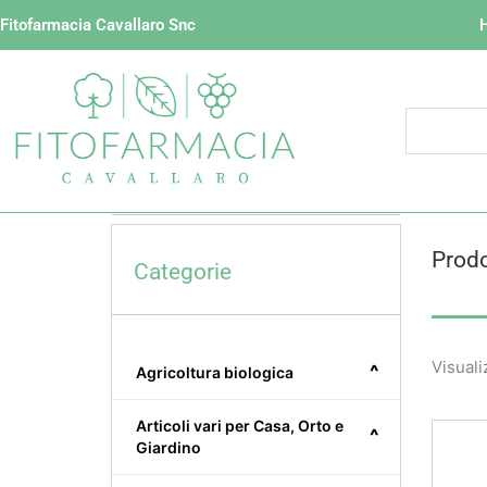
Vai
Fitofarmacia Cavallaro Snc
al
contenuto
Prodo
Categorie
Visuali
^
Agricoltura biologica
Articoli vari per Casa, Orto e
^
Giardino