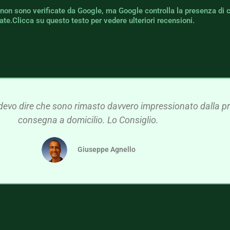
 non sono verificate da Google, ma Google controlla la presenza di 
icate.Clicca su questo testo per vedere ulteriori recensioni.
devo dire che sono rimasto davvero impressionato dalla pre
consegna a domicilio. Lo Consiglio.
Giuseppe Agnello