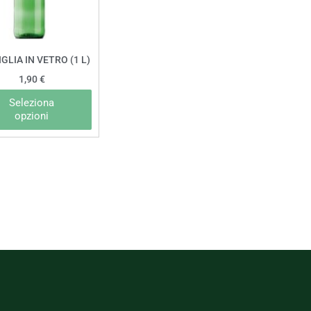
Le
opzioni
possono
GLIA IN VETRO (1 L)
essere
1,90
€
scelte
Seleziona
nella
opzioni
pagina
del
prodotto