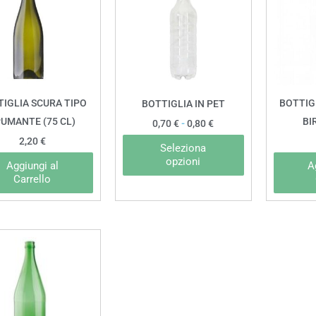
ha
0,70 €
a
più
0,80 €
varianti.
Le
opzioni
possono
IGLIA SCURA TIPO
BOTTIG
BOTTIGLIA IN PET
essere
UMANTE (75 CL)
BI
0,70
€
-
0,80
€
scelte
2,20
€
Seleziona
nella
opzioni
Aggiungi al
A
pagina
Carrello
del
prodotto
Questo
prodotto
ha
più
varianti.