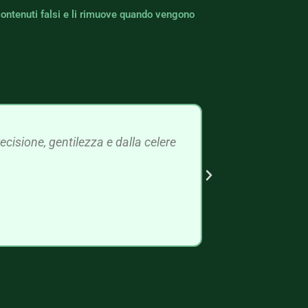
contenuti falsi e li rimuove quando vengono
cisione, gentilezza e dalla celere