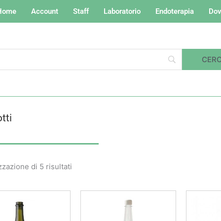
Home
Account
Staff
Laboratorio
Endoterapia
Dov
tti
Valutazione
media
zzazione di 5 risultati
Fascia
Questo
di
prodotto
prezzo:
da