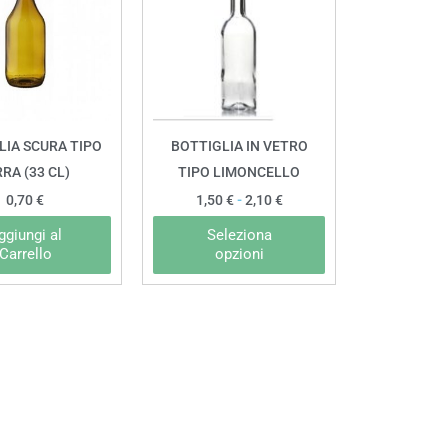
ha
1,50 €
a
più
2,10 €
varianti.
Le
opzioni
possono
LIA SCURA TIPO
BOTTIGLIA IN VETRO
essere
RRA (33 CL)
TIPO LIMONCELLO
scelte
0,70
€
1,50
€
-
2,10
€
nella
ggiungi al
Seleziona
pagina
Carrello
opzioni
del
prodotto