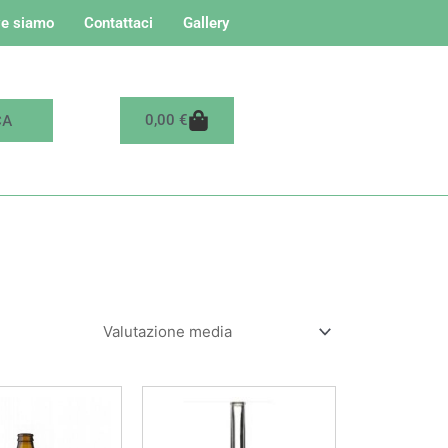
e siamo
Contattaci
Gallery
Carrello
0,00
€
Fascia
Questo
di
prodotto
prezzo:
da