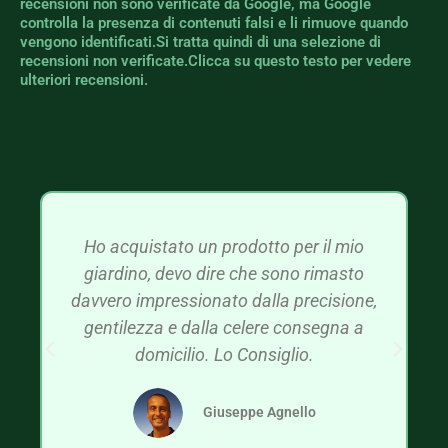
recensioni non sono verificate da Google, ma Google
controlla la presenza di contenuti falsi e li rimuove quando
vengono identificati.Si tratta quindi di una selezione di
recensioni non verificate.Clicca su questo testo per vedere
ulteriori recensioni.
Ho acquistato un prodotto per il mio
giardino, devo dire che sono rimasto
davvero impressionato dalla precisione,
gentilezza e dalla celere consegna a
domicilio. Lo Consiglio.
Giuseppe Agnello