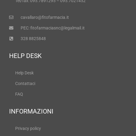
Tel/fax: 095.7891295 – 095.7021452
cavallaro@fitofarmacia.it
PEC: fitofarmaciasnc@legalmail.it
328 8825848
HELP DESK
Help Desk
Contattaci
FAQ
INFORMAZIONI
Privacy policy