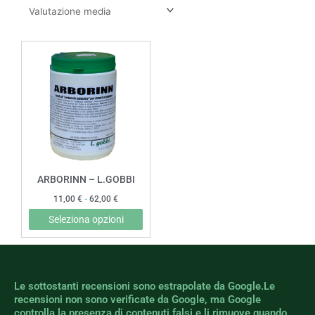
Fascia
Questo
di
prodotto
prezzo:
da
ha
11,00 €
più
a
62,00 €
varianti.
Le
opzioni
possono
ARBORINN – L.GOBBI
essere
11,00
€
-
62,00
€
scelte
Seleziona opzioni
nella
pagina
del
prodotto
Le sottostanti recensioni sono estrapolate da Google.Le
recensioni non sono verificate da Google, ma Google
controlla la presenza di contenuti falsi e li rimuove quando