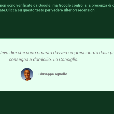
 non sono verificate da Google, ma Google controlla la presenza di 
icate.Clicca su questo testo per vedere ulteriori recensioni.
devo dire che sono rimasto davvero impressionato dalla pre
consegna a domicilio. Lo Consiglio.
Giuseppe Agnello