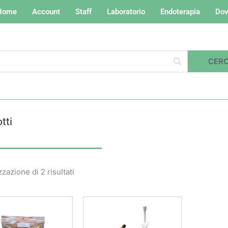
Home
Account
Staff
Laboratorio
Endoterapia
Dov
tti
Valutazione
media
zzazione di 2 risultati
Fascia
Questo
di
prodotto
prezzo:
da