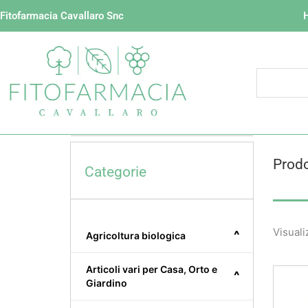
Vai
Fitofarmacia Cavallaro Snc
al
contenuto
Prodo
Categorie
Visuali
^
Agricoltura biologica
Articoli vari per Casa, Orto e
^
Giardino