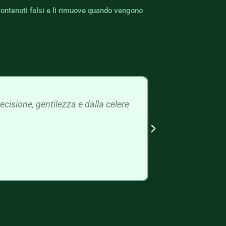
contenuti falsi e li rimuove quando vengono
cisione, gentilezza e dalla celere