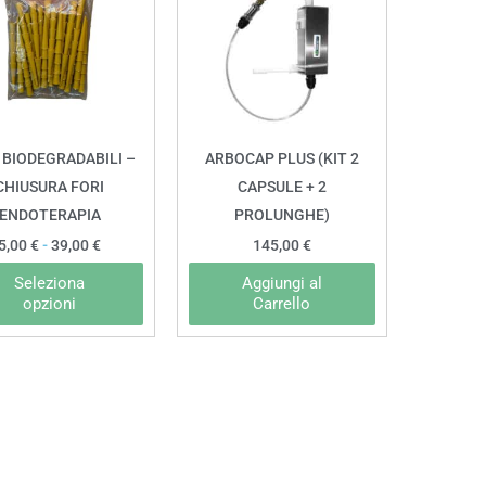
ha
5,00 €
a
più
39,00 €
varianti.
Le
opzioni
possono
 BIODEGRADABILI –
ARBOCAP PLUS (KIT 2
essere
CHIUSURA FORI
CAPSULE + 2
scelte
ENDOTERAPIA
PROLUNGHE)
nella
5,00
€
-
39,00
€
145,00
€
pagina
Seleziona
Aggiungi al
del
opzioni
Carrello
prodotto